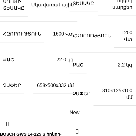
հղկող
ՍՂՈՑԻ
ՏԵՍԱԿԸ
Սկավառակային
սարքեր
ՏԵՍԱԿԸ
1200
ՀԶՈՐՈՒԹՅՈՒՆ
1600 Վտ
ՀԶՈՐՈՒԹՅՈՒՆ
Վտ
ՔԱՇ
22․0 կգ
ՔԱՇ
2․2 կգ
ՉԱՓԵՐ
658x500x332 մմ
310×125×100
ՉԱՓԵՐ
մմ
New
BOSCH GWS 14-125 S հղկող-