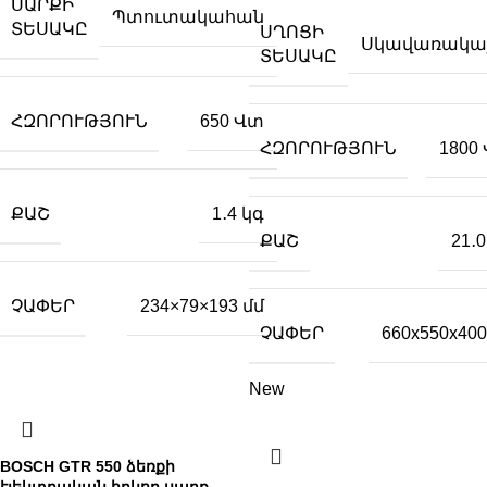
ՍԱՐՔԻ
Պտուտակահան
ՏԵՍԱԿԸ
ՍՂՈՑԻ
Սկավառակա
ՏԵՍԱԿԸ
ՀԶՈՐՈՒԹՅՈՒՆ
650 Վտ
ՀԶՈՐՈՒԹՅՈՒՆ
1800
ՔԱՇ
1․4 կգ
ՔԱՇ
21․0
ՉԱՓԵՐ
234×79×193 մմ
ՉԱՓԵՐ
660x550x400
New
BOSCH GTR 550 ձեռքի
էլեկտրական հղկող սարք