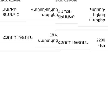
SKU:
019-547
SKU:
019-048
ՍԱՐՔԻ
Կտրող-
Կտրող-հղկող
ՍԱՐՔԻ
ՏԵՍԱԿԸ
հղկող
սարքեր
ՏԵՍԱԿԸ
սարքեր
18 Վ
ՀԶՈՐՈՒԹՅՈՒՆ
2200
մարտկոց
ՀԶՈՐՈՒԹՅՈՒՆ
Վտ
ՔԱՇ
2․3 կգ
ՔԱՇ
5․0 կգ
ՉԱՓԵՐ
300×120×110 մմ
ՉԱՓԵՐ
515×140 մմ
←
1
2
3
…
16
17
18
19
20
21
22
→