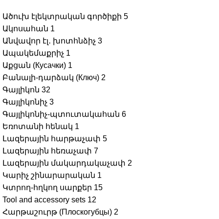
Ածուխ էլեկտրական գործիքի
5
Ակոսահան
1
Անվավոր էլ․ խոտհնձիչ
3
Ապակեմաքրիչ
1
Աքցան (Кусачки)
1
Բանալի-դարձակ (Ключ)
2
Գայլիկոն
32
Գայլիկոնիչ
3
Գայլիկոնիչ-պտուտակահան
6
Եռոտանի հենակ
1
Լազերային հարթաչափ
5
Լազերային հեռաչափ
7
Լազերային մակարդակաչափ
2
Կարիչ շինարարական
1
Կտրող-հղկող սարքեր
15
Tool and accessory sets
12
Հարթաշուրթ (Плоскогубцы)
2