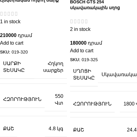
BOSCH GTS 254
սկավառակային սղոց
1 in stock
2 in stock
210000
Add to cart
180000
Add to cart
SKU:
019-320
SKU:
019-325
ՍԱՐՔԻ
Հղկող
ՏԵՍԱԿԸ
սարքեր
ՍՂՈՑԻ
Սկավառակա
ՏԵՍԱԿԸ
550
ՀԶՈՐՈՒԹՅՈՒՆ
Վտ
ՀԶՈՐՈՒԹՅՈՒՆ
1800
ՔԱՇ
4․8 կգ
ՔԱՇ
24․4