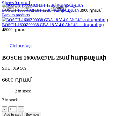
0
items
0
Search
BOSCH 1600A02H3H 12սմ հարթաչափ
3900
Back to products
BOSCH-1600Z00038 GBA 18 V 4.0 Ah Li-Ion մարտկոց
48000
Click to enlarge
BOSCH 1600A027PL 25սմ հարթաչափ
SKU:
019-569
6600
2 in stock
2 in stock
BOSCH
1600A027PL
Add to cart
Buy now