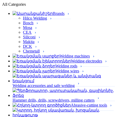
All Categories
Brands
Hilco Welding
Bosch
Mosa
CEA
Siliconi
Makita
DCK
Chemetall
Welding machines
Welding electrodes
Welding rods
Welding wires
Welding accessories and safe welding
Hammer drills, drills, screwdrivers, milling cutters
Abrasive-cutting tools