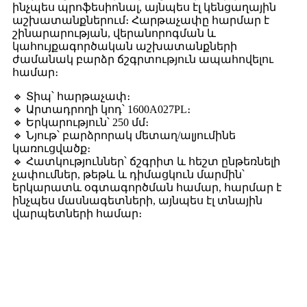
ինչպես պրոֆեսիոնալ, այնպես էլ կենցաղային
աշխատանքներում։ Հարթաչափը հարմար է
շինարարության, վերանորոգման և
կահույքագործական աշխատանքների
ժամանակ բարձր ճշգրտություն ապահովելու
համար։
🔹 Տիպ՝ հարթաչափ։
🔹 Արտադրողի կոդ՝ 1600A027PL։
🔹 Երկարություն՝ 250 մմ։
🔹 Նյութ՝ բարձրորակ մետաղ/ալյումինե
կառուցվածք։
🔹 Հատկություններ՝ ճշգրիտ և հեշտ ընթեռնելի
չափումներ, թեթև և դիմացկուն մարմին՝
երկարատև օգտագործման համար, հարմար է
ինչպես մասնագետների, այնպես էլ տնային
վարպետների համար։