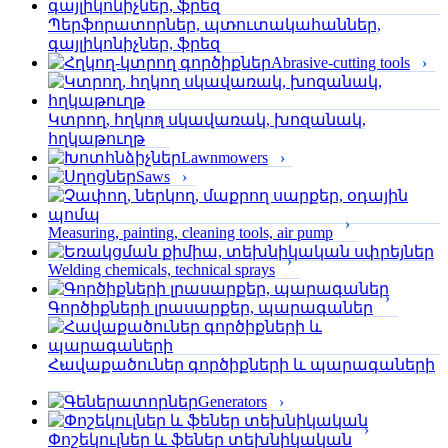
Պերֆորա­տորներ, պտուտակահաններ,
գայլիկոնիչներ, ֆրեզ
Abrasive-cutting tools
Կտրող, հղկող սկավառակ, խոզանակ,
հղկաթուղթ
Lawnmowers
Saws
Measuring, painting, cleaning tools, air pump
Welding chemicals, technical sprays
Գործիքների լրասարքեր, պարագաներ
Հավաքածուներ գործիքների և պարագաների
Generators
Փոշեկուլներ և ֆեներ տեխնիկական