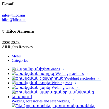
E-mail
info@hilco.am
hilco@hilco.am
© Hilco Armenia
2008-2025.
All Rights Reserves.
Menu
Categories
Brands
Welding machines
Welding electrodes
Welding rods
Welding wires
Welding accessories and safe welding