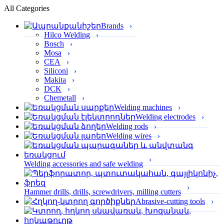
All Categories
Brands
Hilco Welding
Bosch
Mosa
CEA
Siliconi
Makita
DCK
Chemetall
Welding machines
Welding electrodes
Welding rods
Welding wires
Welding accessories and safe welding
Hammer drills, drills, screwdrivers, milling cutters
Abrasive-cutting tools