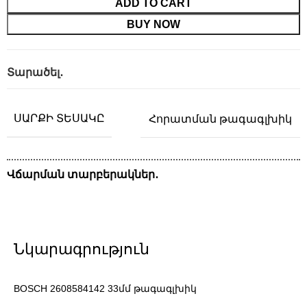
ADD TO CART
BUY NOW
Տարածել․
ՍԱՐՔԻ ՏԵՍԱԿԸ
Հորատման թագագլխիկ
Վճարման տարբերակներ․
Նկարագրություն
BOSCH 2608584142 33մմ թագագլխիկ