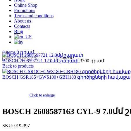
Online Shop
Promotions
Terms and conditions
About us
Contacts
Blog
0
items
0
Search
BOSCH 2608597721 12.0մմ շաղափ
3300
Back to products
BOSCH GSR185+GWS180+GBH180 գործիքների հավաքա
Click to enlarge
BOSCH 2608587163 CYL-9 7.0մմ
SKU:
019-397