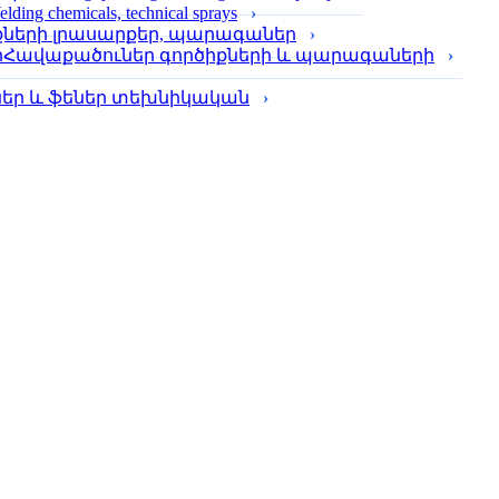
lding chemicals, technical sprays
քների լրասարքեր, պարագաներ
Հավաքածուներ գործիքների և պարագաների
լներ և ֆեներ տեխնիկական