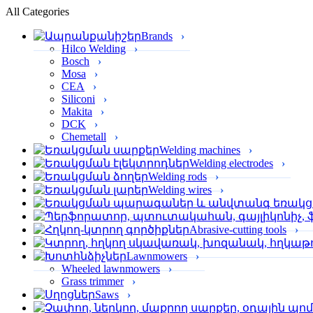
All Categories
Brands
Hilco Welding
Bosch
Mosa
CEA
Siliconi
Makita
DCK
Chemetall
Welding machines
Welding electrodes
Welding rods
Welding wires
Abrasive-cutting tools
Lawnmowers
Wheeled lawnmowers
Grass trimmer
Saws