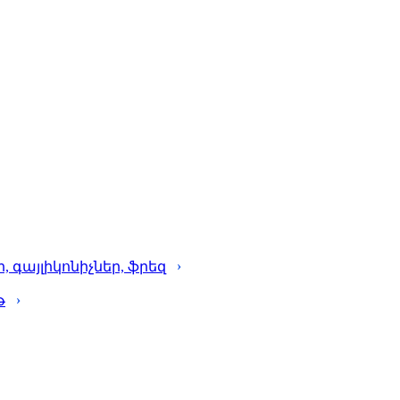
գայլիկոնիչներ, ֆրեզ
թ