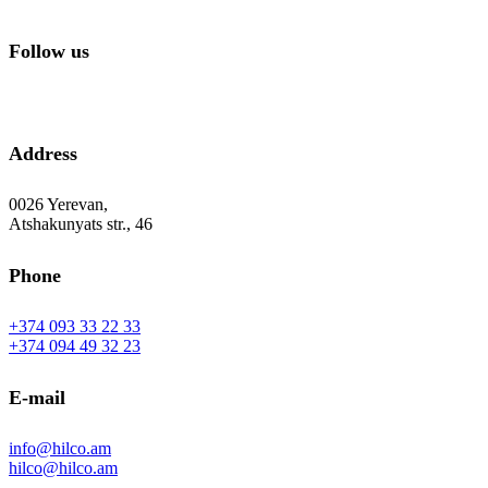
Follow us
Address
0026 Yerevan,
Atshakunyats str., 46
Phone
+374 093 33 22 33
+374 094 49 32 23
E-mail
info@hilco.am
hilco@hilco.am