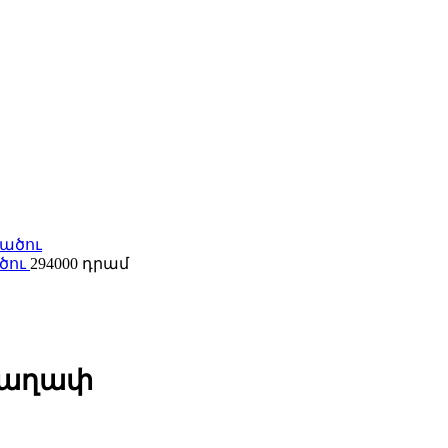
ծու
294000
 շաղափ