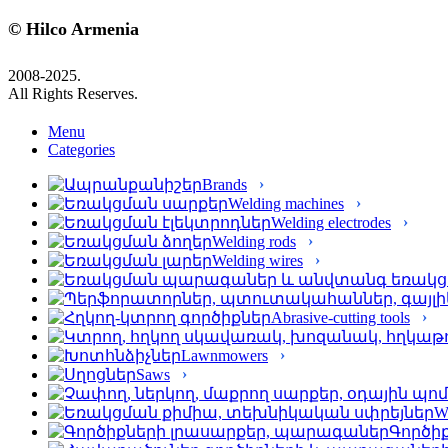
© Hilco Armenia
2008-2025.
All Rights Reserves.
Menu
Categories
Brands
Welding machines
Welding electrodes
Welding rods
Welding wires
Abrasive-cutting tools
Lawnmowers
Saws
We
Գործի