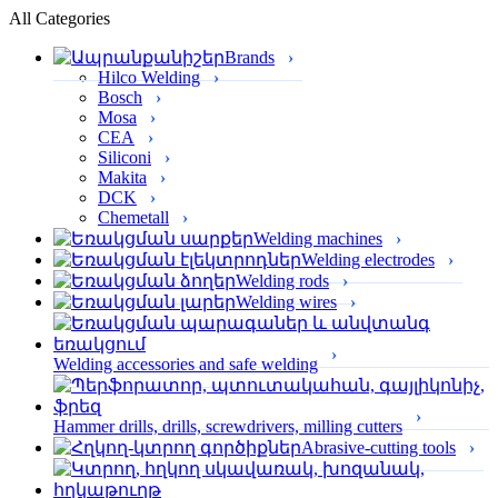
All Categories
Brands
Hilco Welding
Bosch
Mosa
CEA
Siliconi
Makita
DCK
Chemetall
Welding machines
Welding electrodes
Welding rods
Welding wires
Welding accessories and safe welding
Hammer drills, drills, screwdrivers, milling cutters
Abrasive-cutting tools