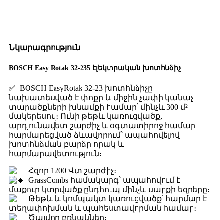
Նկարագրություն
BOSCH Easy Rotak 32-235 էլեկտրական խոտհնձիչ
✅ BOSCH EasyRotak 32-23 խոտհնձիչը
նախատեսված է փոքր և միջին չափի կանաչ
տարածքների խնամքի համար՝ մինչև 300 մ²
մակերեսով։ Ունի թեթև կառուցվածք,
արդյունավետ շարժիչ և օգտատիրոջ համար
հարմարեցված ձևավորում՝ ապահովելով
խոտհնձման բարձր որակ և
հարմարավետություն։
Հզոր 1200 Վտ շարժիչ։
GrassCombs համակարգ՝ ապահովում է
մաքուր կտրվածք ընդհուպ մինչև սարքի եզրերը։
Թեթև և կոմպակտ կառուցվածք՝ հարմար է
տեղափոխման և պահեստավորման համար։
Ծալվող բռնակներ։