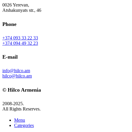
0026 Yerevan,
Atshakunyats str., 46
Phone
+374 093 33 22 33
+374 094 49 32 23
E-mail
info@hilco.am
hilco@hilco.am
© Hilco Armenia
2008-2025.
All Rights Reserves.
Menu
Categories