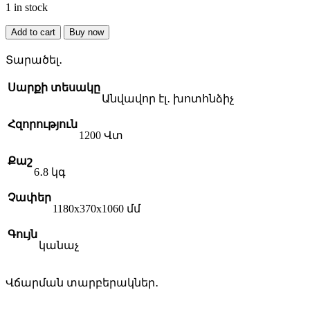
1 in stock
BOSCH
Add to cart
Buy now
Easy
Rotak
Տարածել․
32-
235
Սարքի տեսակը
էլեկտրական
Անվավոր էլ․ խոտհնձիչ
խոտհնձիչ
quantity
Հզորություն
1200 Վտ
Քաշ
6․8 կգ
Չափեր
1180x370x1060 մմ
Գույն
կանաչ
Վճարման տարբերակներ․