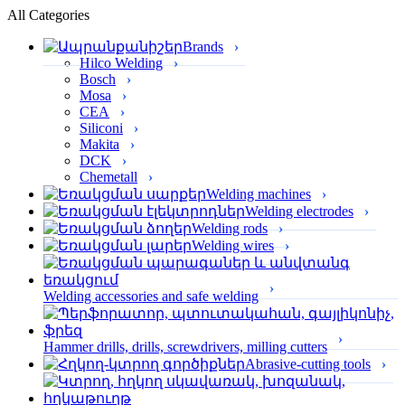
All Categories
Brands
Hilco Welding
Bosch
Mosa
CEA
Siliconi
Makita
DCK
Chemetall
Welding machines
Welding electrodes
Welding rods
Welding wires
Welding accessories and safe welding
Hammer drills, drills, screwdrivers, milling cutters
Abrasive-cutting tools