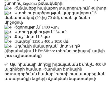
շնորհիվ ErgoFlex բռնակների։
Հնձվածքը հավաքող տարողություն՝ 40 լիտր։
Կտրելու բարձրության կարգավորում՝ 6
մակարդակով (20-ից 70 մմ), միակ կոճակի
միջոցով։
Հզորություն՝ 1400 Վտ։
Կտրող լայնություն՝ 34 սմ։
Քաշ՝ մոտ 11.5 կգ։
Չափեր՝ 1350 x 400 x 1050 մմ։
Աղմուկի մակարդակ՝ մոտ 91 դԲ
(վերահսկվում է ProSilence տեխնոլոգիայով՝ ավելի
լուռ աշխատանք)
✅ Այս հիանալի մոդելը իդեալական է մինչև 400 մ²
այգիների համար։ Հարմար է տնային
օգտագործման համար՝ խոտի հավասարեցման
և տարածքի եզրերի մշակման նպատակով։