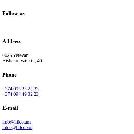
Follow us
Address
0026 Yerevan,
Atshakunyats str., 46
Phone
+374 093 33 22 33
+374 094 49 32 23
E-mail
info@hilco.am
hilco@hilco.am