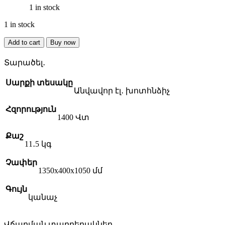
1 in stock
1 in stock
BOSCH
Add to cart
Buy now
Universal
Rotak
Տարածել․
34-
405
Սարքի տեսակը
էլեկտրական
Անվավոր էլ․ խոտհնձիչ
խոտհնձիչ
quantity
Հզորություն
1400 Վտ
Քաշ
11․5 կգ
Չափեր
1350x400x1050 մմ
Գույն
կանաչ
Վճարման տարբերակներ․