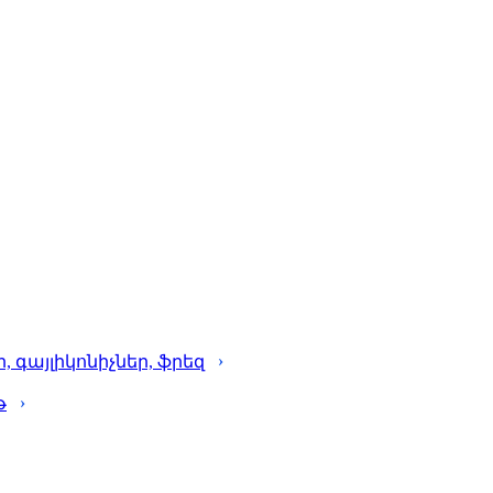
գայլիկոնիչներ, ֆրեզ
թ