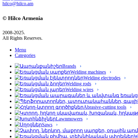
hilco@hilco.am
© Hilco Armenia
2008-2025.
All Rights Reserves.
Menu
Categories
Brands
Welding machines
Welding electrodes
Welding rods
Welding wires
Abrasive-cutting tools
Lawnmowers
Saws
We