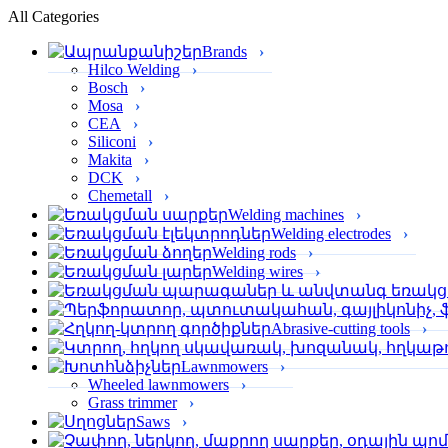
All Categories
Brands
Hilco Welding
Bosch
Mosa
CEA
Siliconi
Makita
DCK
Chemetall
Welding machines
Welding electrodes
Welding rods
Welding wires
Abrasive-cutting tools
Lawnmowers
Wheeled lawnmowers
Grass trimmer
Saws