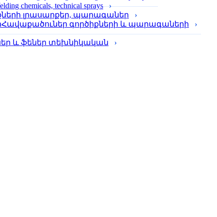
lding chemicals, technical sprays
քների լրասարքեր, պարագաներ
Հավաքածուներ գործիքների և պարագաների
լներ և ֆեներ տեխնիկական