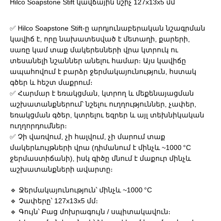
Hilco Soapstone Stift կավճային նշիչ 127x13x5 մմ
✅ Hilco Soapstone Stift-ը արդյունաբերական նշագրման
կավիճ է, որը նախատեսված է մետաղի, քարերի,
սառը կամ տաք մակերեսների վրա կտրուկ ու
տեսանելի նշաններ անելու համար։ Այս կավիճը
ապահովում է բարձր ջերմակայունություն, հստակ
գծեր և հեշտ մաքրում։
✅ Հարմար է եռակցման, կտրող և մեքենայացման
աշխատանքներում՝ նշելու ուղղություններ, չափեր,
եռակցման գծեր, կտրելու եզրեր և այլ տեխնիկական
ուղղորդումներ։
✅ Չի վառվում, չի հալվում, չի մարում տաք
մակերևույթների վրա (դիմանում է մինչև ~1000 °C
ջերմաստիճանի), իսկ գիծը մնում է մաքուր մինչև
աշխատանքների ավարտը։
🔹 Ջերմակայունություն՝ մինչև ~1000 °C
🔹 Չափերը՝ 127x13x5 մմ։
🔹 Գույն՝ Բաց մոխրագույն / սպիտակավուն։