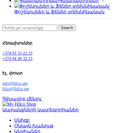
Գեներատորներ
Փոշեկուլներ և ֆեներ տեխնիկական
Search
Հեռախոսներ
+374 93 33 22 33
+374 94 49 32 23
Էլ․ փոստ
info@hilco.am
hilco@hilco.am
Գլխավոր մենյու
Ապրանքների կատեգորիաներ
Սկիզբ
Օնլայն խանութ
Ակցիաներ