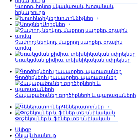
Կտրող, հղկող սկավառակ, խոզանակ,
հղկաթուղթ
Խոտհնձիչներ
Սղոցներ
Չափող, ներկող, մաքրող սարքեր, օդային
պոմպ
Եռակցման քիմիա, տեխնիկական սփրեյներ
Գործիքների լրասարքեր, պարագաներ
Հավաքածուներ գործիքների և պարագաների
Գեներատորներ
Փոշեկուլներ և ֆեներ տեխնիկական
Սկիզբ
Օնլայն խանութ