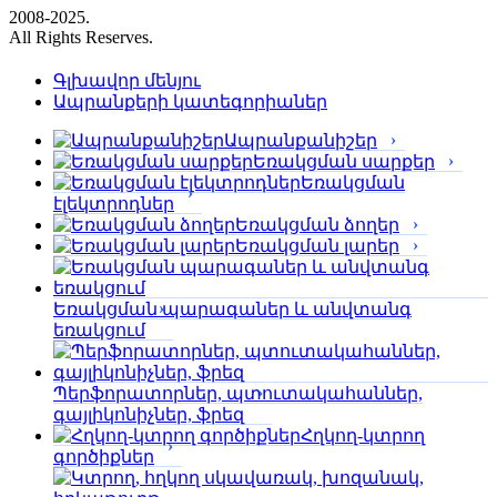
2008-2025.
All Rights Reserves.
Գլխավոր մենյու
Ապրանքերի կատեգորիաներ
Ապրանքանիշեր
Եռակցման սարքեր
Եռակցման
էլեկտրոդներ
Եռակցման ձողեր
Եռակցման լարեր
Եռակցման պարագաներ և անվտանգ
եռակցում
Պերֆորա­տորներ, պտուտակահաններ,
գայլիկոնիչներ, ֆրեզ
Հղկող-կտրող
գործիքներ