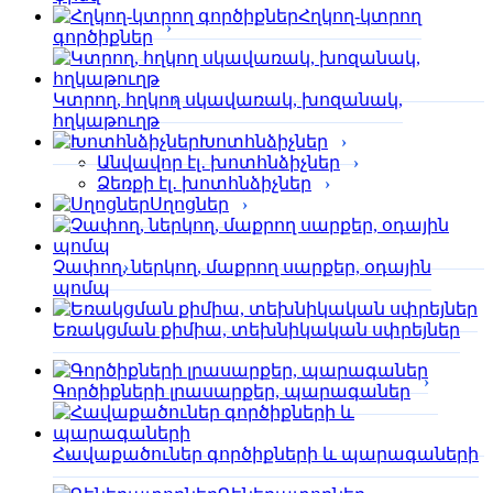
Հղկող-կտրող
գործիքներ
Կտրող, հղկող սկավառակ, խոզանակ,
հղկաթուղթ
Խոտհնձիչներ
Անվավոր էլ․ խոտհնձիչներ
Ձեռքի էլ․ խոտհնձիչներ
Սղոցներ
Չափող, ներկող, մաքրող սարքեր, օդային
պոմպ
Եռակցման քիմիա, տեխնիկական սփրեյներ
Գործիքների լրասարքեր, պարագաներ
Հավաքածուներ գործիքների և պարագաների