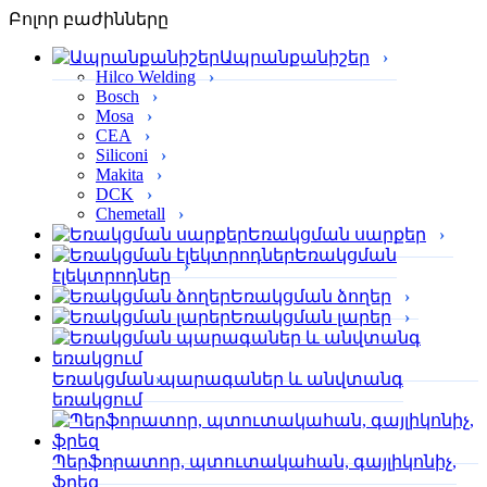
Բոլոր բաժինները
Ապրանքանիշեր
Hilco Welding
Bosch
Mosa
CEA
Siliconi
Makita
DCK
Chemetall
Եռակցման սարքեր
Եռակցման
էլեկտրոդներ
Եռակցման ձողեր
Եռակցման լարեր
Եռակցման պարագաներ և անվտանգ
եռակցում
Պերֆորա­տոր, պտուտակահան, գայլիկոնիչ,
ֆրեզ