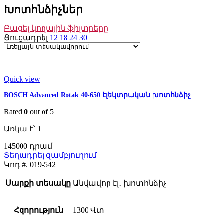
Խոտհնձիչներ
Բացել կողային ֆիլտրերը
Ցուցադրել
12
18
24
30
Quick view
BOSCH Advanced Rotak 40-650 էլեկտրական խոտհնձիչ
Rated
0
out of 5
Առկա է՝ 1
145000
Տեղադրել զամբյուղում
Կոդ #.
019-542
Սարքի տեսակը
Անվավոր էլ․ խոտհնձիչ
Հզորություն
1300 Վտ