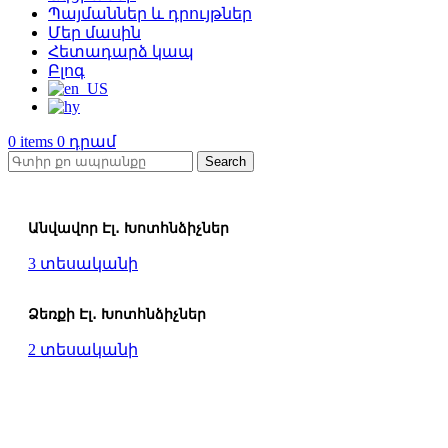
Պայմաններ և դրույթներ
Մեր մասին
Հետադարձ կապ
Բլոգ
0
items
0
Search
Անվավոր Էլ․ Խոտհնձիչներ
3
տեսականի
Ձեռքի Էլ․ Խոտհնձիչներ
2
տեսականի