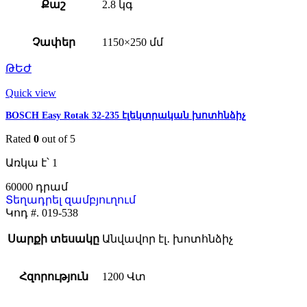
Քաշ
2.8 կգ
Չափեր
1150×250 մմ
ԹԵԺ
Quick view
BOSCH Easy Rotak 32-235 էլեկտրական խոտհնձիչ
Rated
0
out of 5
Առկա է՝ 1
60000
Տեղադրել զամբյուղում
Կոդ #.
019-538
Սարքի տեսակը
Անվավոր էլ․ խոտհնձիչ
Հզորություն
1200 Վտ