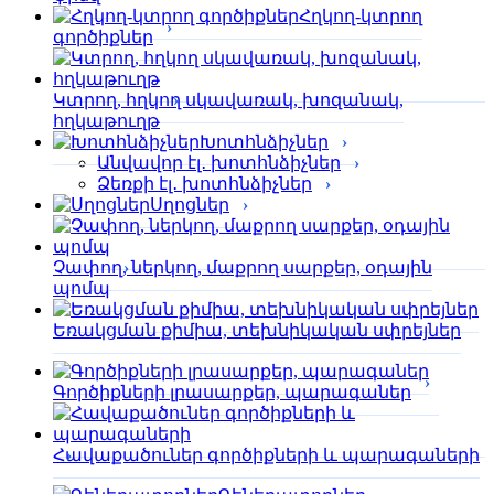
Հղկող-կտրող
գործիքներ
Կտրող, հղկող սկավառակ, խոզանակ,
հղկաթուղթ
Խոտհնձիչներ
Անվավոր էլ․ խոտհնձիչներ
Ձեռքի էլ․ խոտհնձիչներ
Սղոցներ
Չափող, ներկող, մաքրող սարքեր, օդային
պոմպ
Եռակցման քիմիա, տեխնիկական սփրեյներ
Գործիքների լրասարքեր, պարագաներ
Հավաքածուներ գործիքների և պարագաների