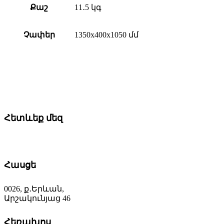
Քաշ
11․5 կգ
Չափեր
1350x400x1050 մմ
Հետևեք մեզ
Հասցե
0026, ք․Երևան,
Արշակունյաց 46
Հեռախոս