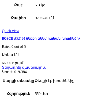
Քաշ
5․3 կգ
Չափեր
920×240 մմ
Quick view
BOSCH ART 30 ձեռքի էլեկտրական խոտհնձիչ
Rated
0
out of 5
Առկա է՝ 1
66000
Տեղադրել զամբյուղում
Կոդ #.
019-384
Սարքի տեսակը
Ձեռքի էլ․ խոտհնձիչ
Հզորություն
550 Վտ