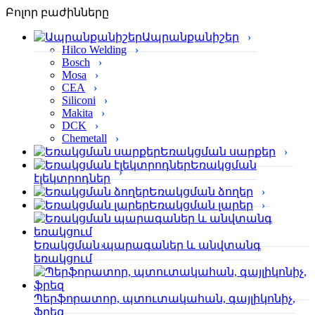
Բոլոր բաժինները
Ապրանքանիշեր
Hilco Welding
Bosch
Mosa
CEA
Siliconi
Makita
DCK
Chemetall
Եռակցման սարքեր
Եռակցման
էլեկտրոդներ
Եռակցման ձողեր
Եռակցման լարեր
Եռակցման պարագաներ և անվտանգ
եռակցում
Պերֆորա­տոր, պտուտակահան, գայլիկոնիչ,
ֆրեզ