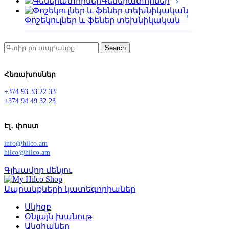
Գեներատորներ
Փոշեկուլներ և ֆեներ տեխնիկական
Search
Հեռախոսներ
+374 93 33 22 33
+374 94 49 32 23
Էլ․ փոստ
info@hilco.am
hilco@hilco.am
Գլխավոր մենյու
Ապրանքների կատեգորիաներ
Սկիզբ
Օնլայն խանութ
Ակցիաներ