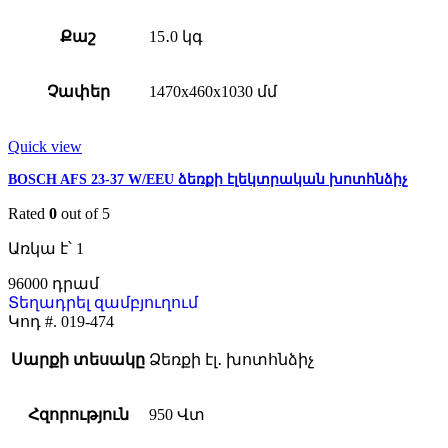
Քաշ
15․0 կգ
Չափեր
1470x460x1030 մմ
Quick view
BOSCH AFS 23-37 W/EEU ձեռքի էլեկտրական խոտհնձիչ
Rated
0
out of 5
Առկա է՝ 1
96000
Տեղադրել զամբյուղում
Կոդ #.
019-474
Սարքի տեսակը
Ձեռքի էլ․ խոտհնձիչ
Հզորություն
950 Վտ