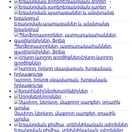
Եռակցման ձողեր
Եռակցման լարեր
Եռակցման պարագաներ և անվտանգ
եռակցում
Պերֆորա­տորներ, պտուտակահաններ,
գայլիկոնիչներ, ֆրեզ
Հղկող-կտրող
գործիքներ
Կտրող, հղկող սկավառակ, խոզանակ,
հղկաթուղթ
Խոտհնձիչներ
Սղոցներ
Չափող, ներկող, մաքրող սարքեր, օդային
պոմպ
Եռակցման քիմիա, տեխնիկական սփրեյներ