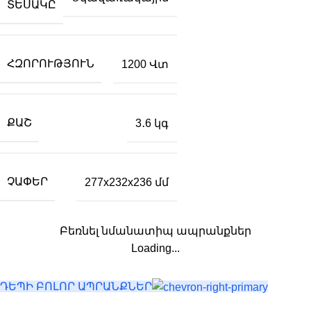
ՏԵՍԱԿԸ
ՀԶՈՐՈՒԹՅՈՒՆ
1200 Վտ
ՔԱՇ
3․6 կգ
ՉԱՓԵՐ
277x232x236 մմ
Բեռնել նմանատիպ ապրանքներ
Loading...
ԴԵՊԻ ԲՈԼՈՐ ԱՊՐԱՆՔՆԵՐ