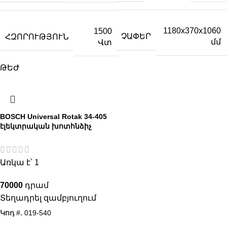
1180x370x1060
1500
ՉԱՓԵՐ
ՀԶՈՐՈՒԹՅՈՒՆ
մմ
Վտ
ԹԵԺ
BOSCH Universal Rotak 34-405
էլեկտրական խոտհնձիչ
Առկա է՝ 1
70000
Տեղադրել զամբյուղում
Կոդ #.
019-540