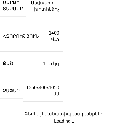
ՍԱՐՔԻ
Անվավոր էլ․
ՏԵՍԱԿԸ
խոտհնձիչ
1400
ՀԶՈՐՈՒԹՅՈՒՆ
Վտ
ՔԱՇ
11․5 կգ
1350x400x1050
ՉԱՓԵՐ
մմ
Բեռնել նմանատիպ ապրանքներ
Loading...