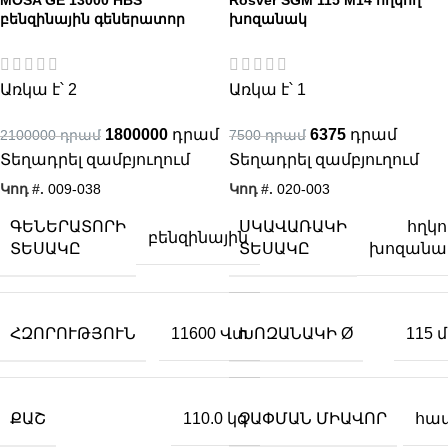
բենզինային գեներատոր
խոզանակ
Առկա է՝ 2
Առկա է՝ 1
1800000
6375
2100000
7500
Տեղադրել զամբյուղում
Տեղադրել զամբյուղում
Կոդ #.
009-038
Կոդ #.
020-003
ԳԵՆԵՐԱՏՈՐԻ
ՍԿԱՎԱՌԱԿԻ
հղկո
բենզինային
ՏԵՍԱԿԸ
ՏԵՍԱԿԸ
խոզանա
ՀԶՈՐՈՒԹՅՈՒՆ
ԽՈԶԱՆԱԿԻ Ø
11600 Վտ
115 
ՔԱՇ
ՉԱՓՄԱՆ ՄԻԱՎՈՐ
110.0 կգ
հա