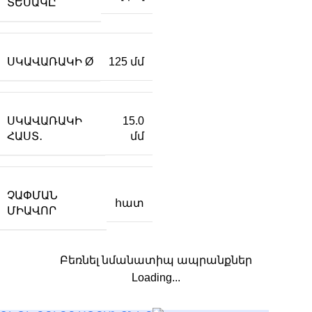
ՏԵՍԱԿԸ
ՍԿԱՎԱՌԱԿԻ Ø
125 մմ
ՍԿԱՎԱՌԱԿԻ
15.0
ՀԱՍՏ․
մմ
ՉԱՓՄԱՆ
հատ
ՄԻԱՎՈՐ
Բեռնել նմանատիպ ապրանքներ
Loading...