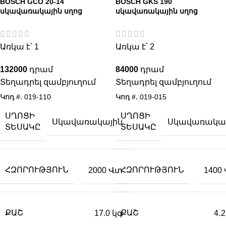
BOSCH GCO 20-14
BOSCH GKS 190
սկավառակային սղոց
սկավառակային սղոց
Առկա է՝ 1
Առկա է՝ 2
132000
84000
Տեղադրել զամբյուղում
Տեղադրել զամբյուղում
Կոդ #.
019-110
Կոդ #.
019-015
ՍՂՈՑԻ
ՍՂՈՑԻ
Սկավառակային
Սկավառակա
ՏԵՍԱԿԸ
ՏԵՍԱԿԸ
ՀԶՈՐՈՒԹՅՈՒՆ
ՀԶՈՐՈՒԹՅՈՒՆ
2000 Վտ
1400
ՔԱՇ
ՔԱՇ
17.0 կգ
4․2