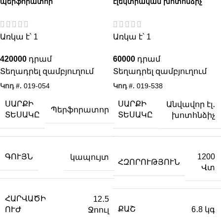
պերֆորատոր
էլեկտրական խոտհնձիչ
Առկա է՝ 1
Առկա է՝ 1
420000
60000
Տեղադրել զամբյուղում
Տեղադրել զամբյուղում
Կոդ #.
019-054
Կոդ #.
019-538
ՍԱՐՔԻ
ՍԱՐՔԻ
Անվավոր էլ․
Պերֆորատոր
ՏԵՍԱԿԸ
ՏԵՍԱԿԸ
խոտհնձիչ
ԳՈՒՅՆ
1200
կապույտ
ՀԶՈՐՈՒԹՅՈՒՆ
Վտ
ՀԱՐՎԱԾԻ
12․5
ՔԱՇ
6․8 կգ
ՈՒԺ
Ջոուլ