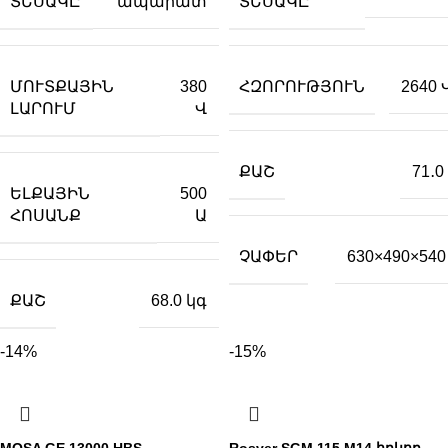
ՏԵՍԱԿԸ
ՏԵՍԱԿԸ
ապարատ
ՄՈՒՏՔԱՅԻՆ
ՀԶՈՐՈՒԹՅՈՒՆ
380
2640
ԼԱՐՈՒՄ
Վ
ՔԱՇ
71․0
ԵԼՔԱՅԻՆ
500
ՀՈՍԱՆՔ
Ա
ՉԱՓԵՐ
630×490×540
ՔԱՇ
68.0 կգ
-14%
-15%
MOSA GE 13000 HBS
Rosver SGM 115 M14 հղկող