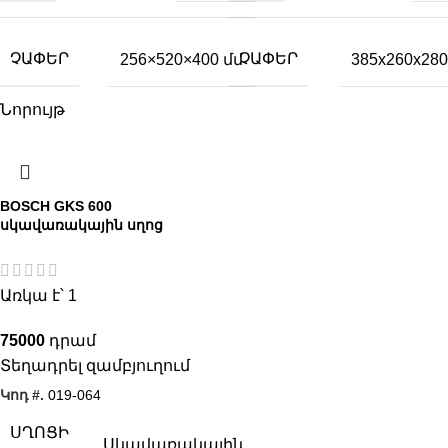
ՉԱՓԵՐ
ՉԱՓԵՐ
256×520×400 մմ
385x260x280
Նորույթ
BOSCH GKS 600
սկավառակային սղոց
Առկա է՝ 1
75000
Տեղադրել զամբյուղում
Կոդ #.
019-064
ՍՂՈՑԻ
Սկավառակային