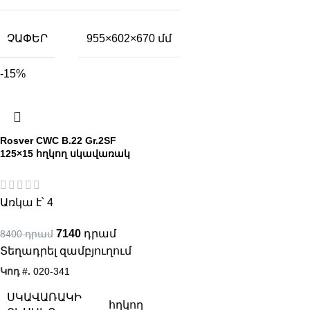
ՉԱՓԵՐ
955×602×670 մմ
-15%
Rosver CWC B.22 Gr.2SF
125×15 հղկող սկավառակ
Առկա է՝ 4
7140
8400
Տեղադրել զամբյուղում
Կոդ #.
020-341
ՍԿԱՎԱՌԱԿԻ
հղկող