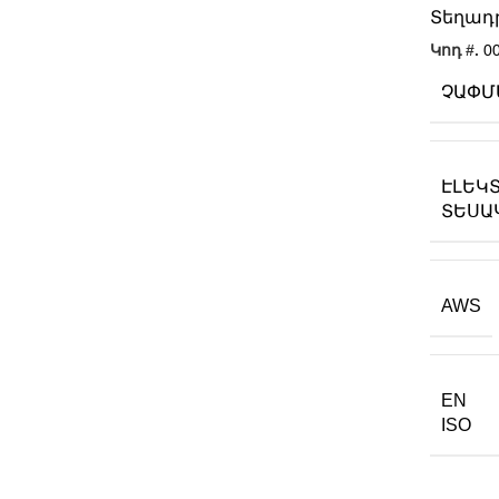
Տեղադր
Կոդ #.
0
ՉԱՓՄ
ԷԼԵԿ
ՏԵՍԱ
AWS
EN
ISO