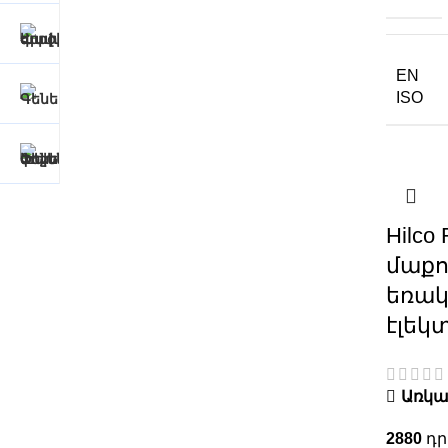
EN
ISO
Hilco 
մաք
եռա
էլեկ
Առկա 
2880