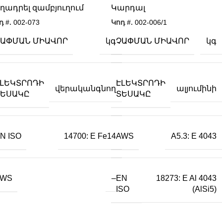
ղադրել զամբյուղում
Կարդալ
դ #.
002-073
Կոդ #.
002-006/1
ՉԱՓՄԱՆ ՄԻԱՎՈՐ
ՉԱՓՄԱՆ ՄԻԱՎՈՐ
կգ
կգ
ԷԼԵԿՏՐՈԴԻ
ԷԼԵԿՏՐՈԴԻ
վերականգնող
ալյումինի
ՏԵՍԱԿԸ
ՏԵՍԱԿԸ
N ISO
AWS
14700: E Fe14
A5.3: E 4043
AWS
EN
–
18273: E Al 4043
ISO
(AlSi5)