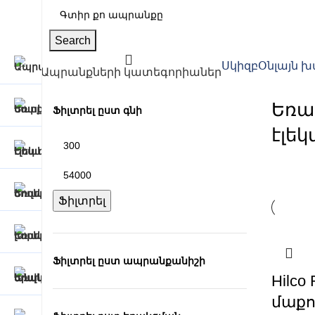
Search
Սկիզբ
Օնլայն 
Ապրանքների կատեգորիաներ
Եռա
Ֆիլտրել ըստ գնի
էլե
Ֆիլտրել
Ֆիլտրել ըստ ապրանքանիշի
Hilco 
մաք