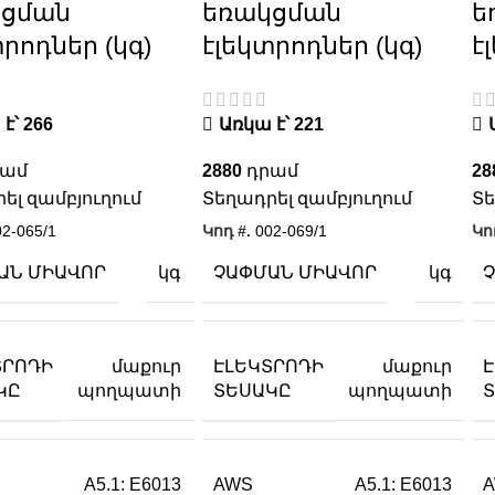
կցման
եռակցման
ե
տրոդներ (կգ)
էլեկտրոդներ (կգ)
է
է՝ 266
Առկա է՝ 221
2880
28
ել զամբյուղում
Տեղադրել զամբյուղում
Տե
02-065/1
Կոդ #.
002-069/1
Կո
ԱՆ ՄԻԱՎՈՐ
ՉԱՓՄԱՆ ՄԻԱՎՈՐ
կգ
կգ
ՏՐՈԴԻ
ԷԼԵԿՏՐՈԴԻ
մաքուր
մաքուր
ԿԸ
ՏԵՍԱԿԸ
պողպատի
պողպատի
AWS
A5.1: E6013
A5.1: E6013