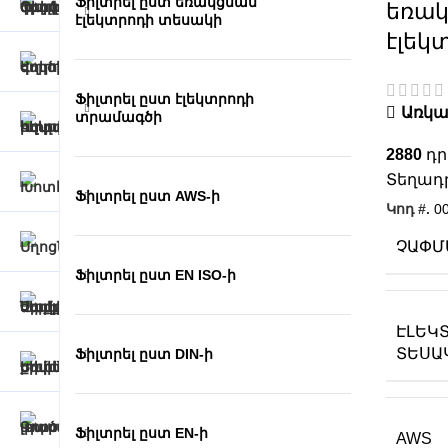
Ֆիլտրել ըստ եռակցման
եռա
էլեկտրոդի տեսակի
էլեկ
Ֆիլտրել ըստ էլեկտրոդի
Առկա 
տրամագծի
2880
Տեղադր
Ֆիլտրել ըստ AWS-ի
Կոդ #.
0
ՉԱՓՄ
Ֆիլտրել ըստ EN ISO-ի
ԷԼԵԿ
ՏԵՍԱ
Ֆիլտրել ըստ DIN-ի
Ֆիլտրել ըստ EN-ի
AWS