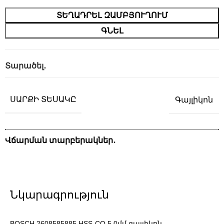
ՏԵՂԱԴՐԵԼ ԶԱՄԲՅՈՒՂՈՒՄ
ԳՆԵԼ
Տարածել․
ՍԱՐՔԻ ՏԵՍԱԿԸ
Գայլիկոն
Վճարման տարբերակներ․
Նկարագրություն
BOSCH 2608585885 HSS-CO 5.0մմ գայլիկոն