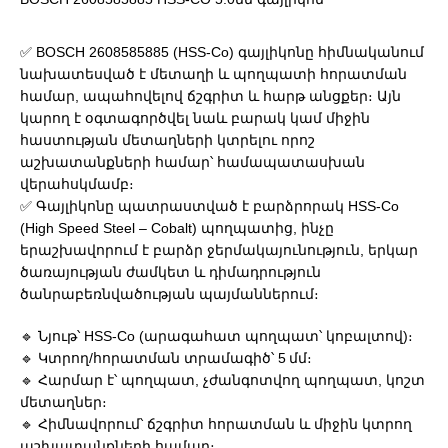
✅ BOSCH 2608585885 (HSS‑Co) գայլիկոնը հիմնականում
նախատեսված է մետաղի և պողպատի հորատման
համար, ապահովելով ճշգրիտ և հարթ անցքեր։ Այն
կարող է օգտագործվել նաև բարակ կամ միջին
հաստության մետաղների կտրելու որոշ
աշխատանքների համար՝ համապատասխան
վերահսկմամբ։
✅ Գայլիկոնը պատրաստված է բարձրորակ HSS‑Co
(High Speed Steel – Cobalt) պողպատից, ինչը
երաշխավորում է բարձր ջերմակայունություն, երկար
ծառայության ժամկետ և դիմադրություն
ծանրաբեռնվածության պայմաններում։
🔹 Նյութ՝ HSS‑Co (արագահատ պողպատ՝ կոբալտով)։
🔹 Կտրող/հորատման տրամագիծ՝ 5 մմ։
🔹 Հարմար է՝ պողպատ, չժանգոտվող պողպատ, կոշտ
մետաղներ։
🔹 Հիմնավորում՝ ճշգրիտ հորատման և միջին կտրող
աշխատանքների համար։