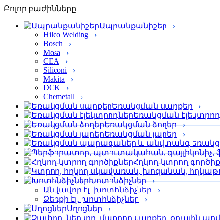
Բոլոր բաժինները
Ապրանքանիշեր
Hilco Welding
Bosch
Mosa
CEA
Siliconi
Makita
DCK
Chemetall
Եռակցման սարքեր
Եռակցման էլեկտրոդ
Եռակցման ձողեր
Եռակցման լարեր
Հղկող-կտրող գործի
Խոտհնձիչներ
Անվավոր էլ․ խոտհնձիչներ
Ձեռքի էլ․ խոտհնձիչներ
Սղոցներ