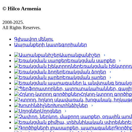
© Hilco Armenia
2008-2025.
All Rights Reserves.
Գլխավոր մենյու
Ապրանքերի կատեգորիաներ
Ապրանքանիշեր
Եռակցման սարքեր
Եռակցման էլեկտրոդ
Եռակցման ձողեր
Եռակցման լարեր
Հղկող-կտրող գործի
Խոտհնձիչներ
Սղոցներ
Ե
Գործի