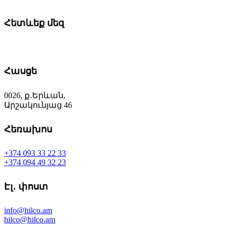
Հետևեք մեզ
Հասցե
0026, ք․Երևան,
Արշակունյաց 46
Հեռախոս
+374 093 33 22 33
+374 094 49 32 23
Էլ․ փոստ
info@hilco.am
hilco@hilco.am