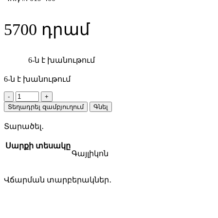
5700
6-ն է խանութում
6-ն է խանութում
BOSCH
2608585899
Տեղադրել զամբյուղում
Գնել
HSS-
CO
Տարածել․
10.2մմ
գայլիկոն
Սարքի տեսակը
quantity
Գայլիկոն
Վճարման տարբերակներ․