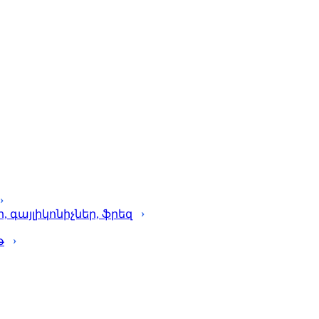
գայլիկոնիչներ, ֆրեզ
թ