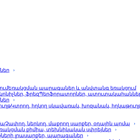
ներ
Եռակցման պարագաներ և անվտանգ եռակցում
Պերֆորա­տորներ, պտուտակահաններ, 
քներ
Կտրող, հղկող սկավառակ, խոզանակ, հղկաթուղ
Չափող, ներկող, մաքրող սարքեր, օդային պոմպ
ռակցման քիմիա, տեխնիկական սփրեյներ
քների լրասարքեր, պարագաներ