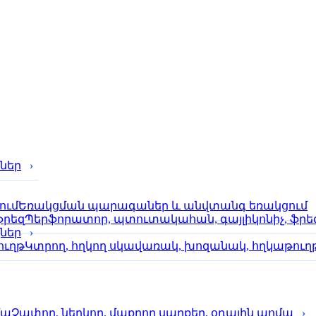
ներ
Եռակցման պարագաներ և անվտանգ եռակցում
Պերֆորա­տոր, պտուտակահան, գայլիկոնիչ, ֆրե
քներ
Կտրող, հղկող սկավառակ, խոզանակ, հղկաթուղ
Չափող, ներկող, մաքրող սարքեր, օդային պոմպ