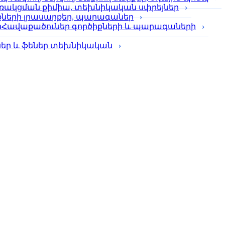
ռակցման քիմիա, տեխնիկական սփրեյներ
քների լրասարքեր, պարագաներ
Հավաքածուներ գործիքների և պարագաների
լներ և ֆեներ տեխնիկական