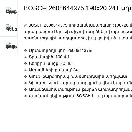
BOSCH 2608644375 190x20 24T
✅ BOSCH 2608644375 սղոցասկավառակը (190×20
արագ անցում նյութի միջով՝ դարձնելով այն 
խառնուրդային պողպատից, իսկ կոփված ատամն
🔹 Արտադրողի կոդ՝ 2608644375։
🔹 Տրամագիծ՝ 190 մմ։
🔹 Ներքին անցք՝ 20 մմ։
🔹 Ատամների քանակ՝ 24։
🔹 Նյութ՝ բարձրորակ խառնուրդային պողպատ։
🔹 Կիրառություն՝ արագ և արդյունավետ կտրում
🔹 Առանձնահատկություն՝ բարձր արտադրողակա
🔹 Համատեղելիություն՝ BOSCH և այլ արտադր