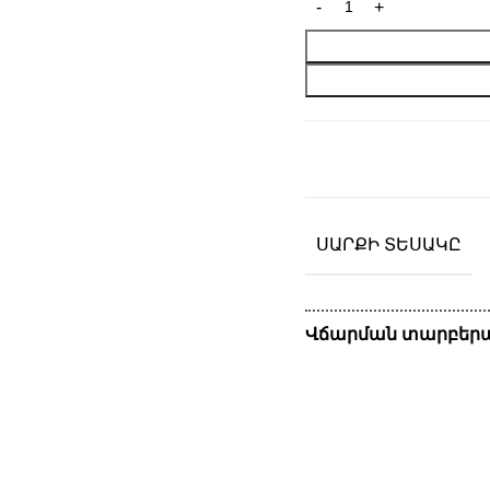
ՍԱՐՔԻ ՏԵՍԱԿԸ
Վճարման տարբերա