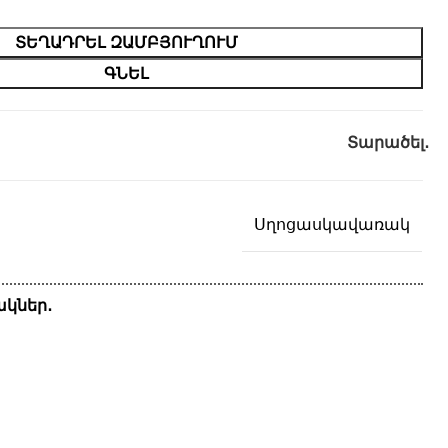
ՏԵՂԱԴՐԵԼ ԶԱՄԲՅՈՒՂՈՒՄ
ԳՆԵԼ
Տարածել․
Սղոցասկավառակ
կներ․