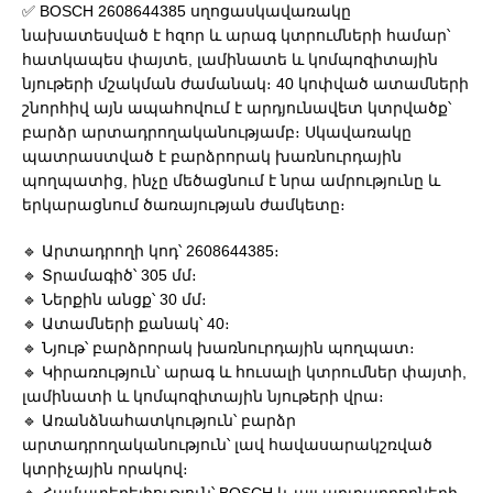
✅ BOSCH 2608644385 սղոցասկավառակը
նախատեսված է հզոր և արագ կտրումների համար՝
հատկապես փայտե, լամինատե և կոմպոզիտային
նյութերի մշակման ժամանակ։ 40 կոփված ատամների
շնորհիվ այն ապահովում է արդյունավետ կտրվածք՝
բարձր արտադրողականությամբ։ Սկավառակը
պատրաստված է բարձրորակ խառնուրդային
պողպատից, ինչը մեծացնում է նրա ամրությունը և
երկարացնում ծառայության ժամկետը։
🔹 Արտադրողի կոդ՝ 2608644385։
🔹 Տրամագիծ՝ 305 մմ։
🔹 Ներքին անցք՝ 30 մմ։
🔹 Ատամների քանակ՝ 40։
🔹 Նյութ՝ բարձրորակ խառնուրդային պողպատ։
🔹 Կիրառություն՝ արագ և հուսալի կտրումներ փայտի,
լամինատի և կոմպոզիտային նյութերի վրա։
🔹 Առանձնահատկություն՝ բարձր
արտադրողականություն՝ լավ հավասարակշռված
կտրիչային որակով։