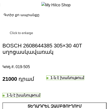
Click to enlarge
BOSCH 2608644385 305×30 40T
սղոցասկավառակ
Կոդ #.
019-505
1-ն է խանութում
21000
1-ն է խանութում
ՏԵՂԱԴՐԵԼ ԶԱՄԲՅՈՒՂՈՒՄ