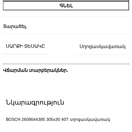
ԳՆԵԼ
Տարածել․
ՍԱՐՔԻ ՏԵՍԱԿԸ
Սղոցասկավառակ
Վճարման տարբերակներ․
Նկարագրություն
BOSCH 2608644385 305x30 40T սղոցասկավառակ