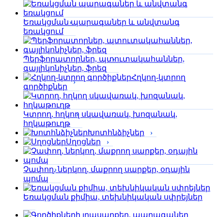
Եռակցման պարագաներ և անվտանգ
եռակցում
Պերֆորա­տորներ, պտուտակահաններ,
գայլիկոնիչներ, ֆրեզ
Հղկող-կտրող
գործիքներ
Կտրող, հղկող սկավառակ, խոզանակ,
հղկաթուղթ
Խոտհնձիչներ
Սղոցներ
Չափող, ներկող, մաքրող սարքեր, օդային
պոմպ
Եռակցման քիմիա, տեխնիկական սփրեյներ