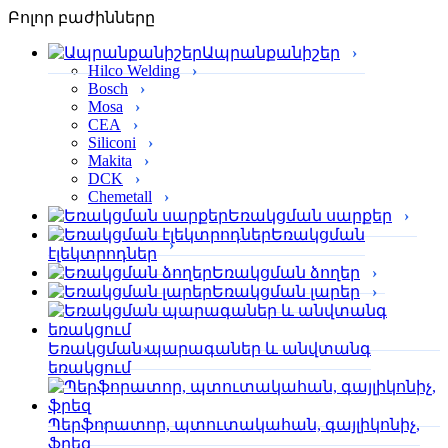
Բոլոր բաժինները
Ապրանքանիշեր
Hilco Welding
Bosch
Mosa
CEA
Siliconi
Makita
DCK
Chemetall
Եռակցման սարքեր
Եռակցման
էլեկտրոդներ
Եռակցման ձողեր
Եռակցման լարեր
Եռակցման պարագաներ և անվտանգ
եռակցում
Պերֆորա­տոր, պտուտակահան, գայլիկոնիչ,
ֆրեզ