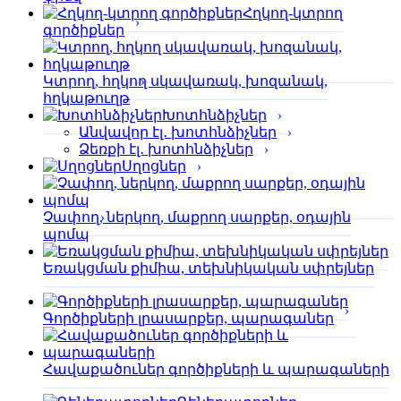
Հղկող-կտրող
գործիքներ
Կտրող, հղկող սկավառակ, խոզանակ,
հղկաթուղթ
Խոտհնձիչներ
Անվավոր էլ․ խոտհնձիչներ
Ձեռքի էլ․ խոտհնձիչներ
Սղոցներ
Չափող, ներկող, մաքրող սարքեր, օդային
պոմպ
Եռակցման քիմիա, տեխնիկական սփրեյներ
Գործիքների լրասարքեր, պարագաներ
Հավաքածուներ գործիքների և պարագաների