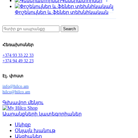
Գեներատորներ
Փոշեկուլներ և ֆեներ տեխնիկական
Search
Հեռախոսներ
+374 93 33 22 33
+374 94 49 32 23
Էլ․ փոստ
info@hilco.am
hilco@hilco.am
Գլխավոր մենյու
Ապրանքների կատեգորիաներ
Սկիզբ
Օնլայն խանութ
Ակցիաներ