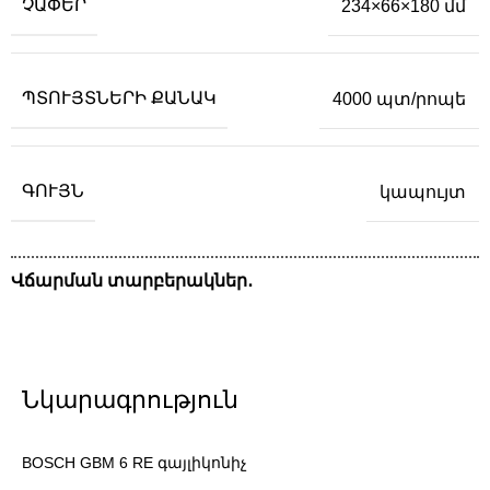
ՉԱՓԵՐ
234×66×180 մմ
ՊՏՈՒՅՏՆԵՐԻ ՔԱՆԱԿ
4000 պտ/րոպե
ԳՈՒՅՆ
կապույտ
Վճարման տարբերակներ․
Նկարագրություն
BOSCH GBM 6 RE գայլիկոնիչ