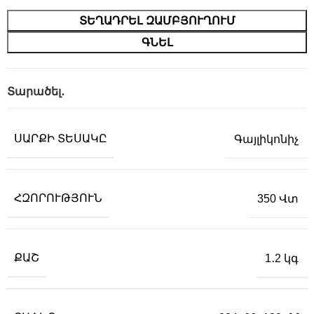
ՏԵՂԱԴՐԵԼ ԶԱՄԲՅՈՒՂՈՒՄ
ԳՆԵԼ
Տարածել․
ՍԱՐՔԻ ՏԵՍԱԿԸ
Գայլիկոնիչ
ՀԶՈՐՈՒԹՅՈՒՆ
350 Վտ
ՔԱՇ
1․2 կգ