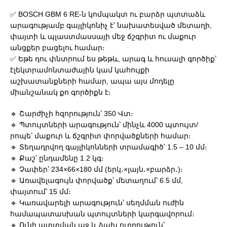
✅ BOSCH GBM 6 RE-ն կոմպակտ ու բարձր պտտաձև
արագությամբ գայլիկոնիչ է՝ նախատեսված մետաղի,
փայտի և պլաստմասսայի մեջ ճշգրիտ ու մաքուր
անցքեր բացելու համար։
✅ Եթե դու փնտրում ես թեթև, արագ և հուսալի գործիք՝
էլեկտրամոնտաժային կամ կահույքի
աշխատանքների համար, ապա այս մոդելը
միանշանակ քո գործիքն է։
🔹 Շարժիչի հզորություն՝ 350 Վտ։
🔹 Պտույտների արագություն՝ մինչև 4000 պտույտ/
րոպե՝ մաքուր և ճշգրիտ փորվածքների համար։
🔹 Տեղադրվող գայլիկոնների տրամագիծ՝ 1.5 – 10 մմ։
🔹 Քաշ՝ ընդամենը 1.2 կգ։
🔹 Չափեր՝ 234×66×180 մմ (երկ․×լայն․×բարձր․)։
🔹 Առավելագույն փորվածք՝ մետաղում՝ 6.5 մմ,
փայտում՝ 15 մմ։
🔹 Կառավարելի արագություն՝ սեղմման ուժին
համապատասխան պտույտների կարգավորում։
🔹 Ունի պտտման աջ և ձախ ուղղություն՝