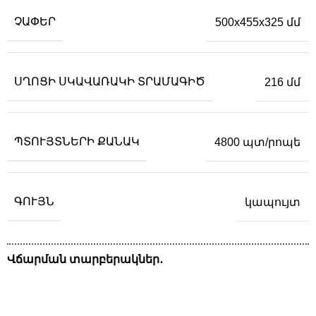
ՉԱՓԵՐ
500x455x325 մմ
ՍՂՈՑԻ ՍԿԱՎԱՌԱԿԻ ՏՐԱՄԱԳԻԾ
216 մմ
ՊՏՈՒՅՏՆԵՐԻ ՔԱՆԱԿ
4800 պտ/րոպե
ԳՈՒՅՆ
կապույտ
Վճարման տարբերակներ․