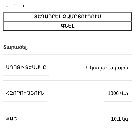
ՏԵՂԱԴՐԵԼ ԶԱՄԲՅՈՒՂՈՒՄ
ԳՆԵԼ
Տարածել․
ՍՂՈՑԻ ՏԵՍԱԿԸ
Սկավառակային
ՀԶՈՐՈՒԹՅՈՒՆ
1300 Վտ
ՔԱՇ
10․1 կգ