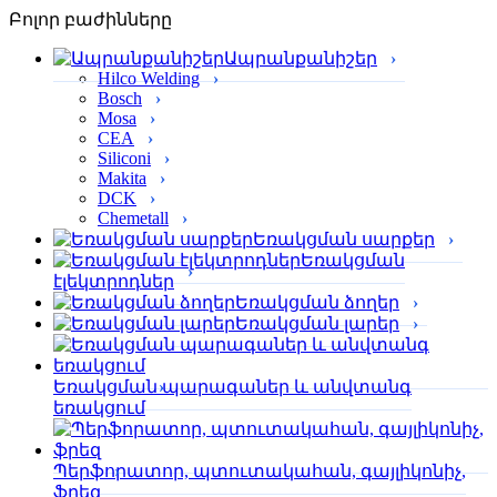
Բոլոր բաժինները
Ապրանքանիշեր
Hilco Welding
Bosch
Mosa
CEA
Siliconi
Makita
DCK
Chemetall
Եռակցման սարքեր
Եռակցման
էլեկտրոդներ
Եռակցման ձողեր
Եռակցման լարեր
Եռակցման պարագաներ և անվտանգ
եռակցում
Պերֆորա­տոր, պտուտակահան, գայլիկոնիչ,
ֆրեզ