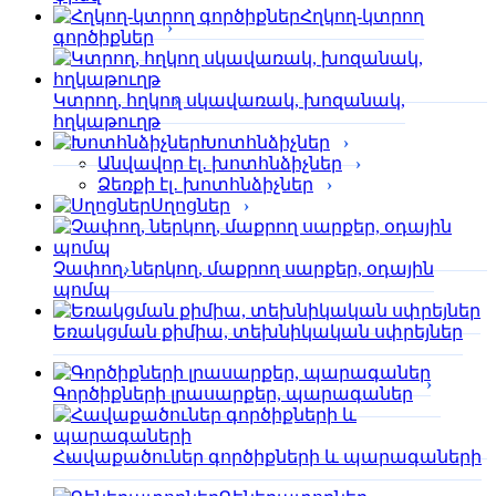
Հղկող-կտրող
գործիքներ
Կտրող, հղկող սկավառակ, խոզանակ,
հղկաթուղթ
Խոտհնձիչներ
Անվավոր էլ․ խոտհնձիչներ
Ձեռքի էլ․ խոտհնձիչներ
Սղոցներ
Չափող, ներկող, մաքրող սարքեր, օդային
պոմպ
Եռակցման քիմիա, տեխնիկական սփրեյներ
Գործիքների լրասարքեր, պարագաներ
Հավաքածուներ գործիքների և պարագաների