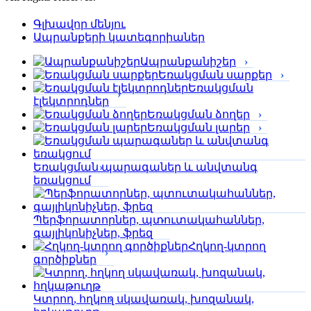
Գլխավոր մենյու
Ապրանքերի կատեգորիաներ
Ապրանքանիշեր
Եռակցման սարքեր
Եռակցման
էլեկտրոդներ
Եռակցման ձողեր
Եռակցման լարեր
Եռակցման պարագաներ և անվտանգ
եռակցում
Պերֆորա­տորներ, պտուտակահաններ,
գայլիկոնիչներ, ֆրեզ
Հղկող-կտրող
գործիքներ
Կտրող, հղկող սկավառակ, խոզանակ,