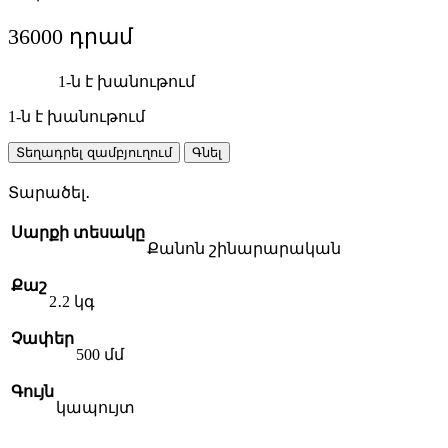
36000
1-ն է խանութում
1-ն է խանութում
BOSCH
Տեղադրել զամբյուղում
Գնել
GR
500
Տարածել․
շինարարական
չափիչ-
Սարքի տեսակը
քանոն
Քանոն շինարարական
quantity
Քաշ
2․2 կգ
Չափեր
500 մմ
Գույն
կապույտ