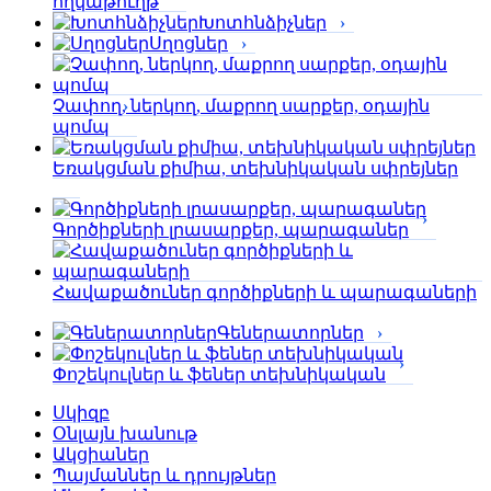
հղկաթուղթ
Խոտհնձիչներ
Սղոցներ
Չափող, ներկող, մաքրող սարքեր, օդային
պոմպ
Եռակցման քիմիա, տեխնիկական սփրեյներ
Գործիքների լրասարքեր, պարագաներ
Հավաքածուներ գործիքների և պարագաների
Գեներատորներ
Փոշեկուլներ և ֆեներ տեխնիկական
Սկիզբ
Օնլայն խանութ
Ակցիաներ
Պայմաններ և դրույթներ