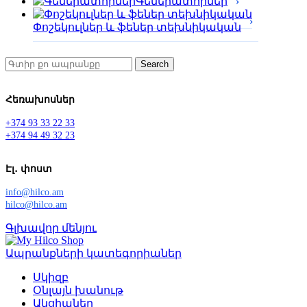
Գեներատորներ
Փոշեկուլներ և ֆեներ տեխնիկական
Search
Հեռախոսներ
+374 93 33 22 33
+374 94 49 32 23
Էլ․ փոստ
info@hilco.am
hilco@hilco.am
Գլխավոր մենյու
Ապրանքների կատեգորիաներ
Սկիզբ
Օնլայն խանութ
Ակցիաներ