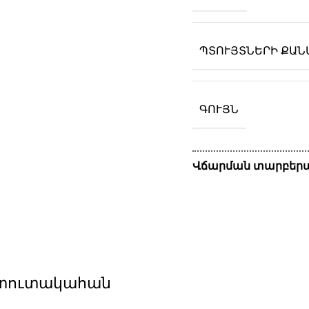
ՊՏՈՒՅՏՆԵՐԻ ՔԱՆ
ԳՈՒՅՆ
Վճարման տարբերա
-պտուտակահան