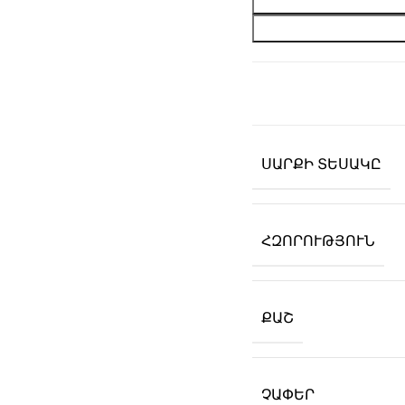
ՍԱՐՔԻ ՏԵՍԱԿԸ
ՀԶՈՐՈՒԹՅՈՒՆ
ՔԱՇ
ՉԱՓԵՐ