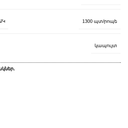
ԱԿ
1300 պտ/րոպե
կապույտ
կներ․