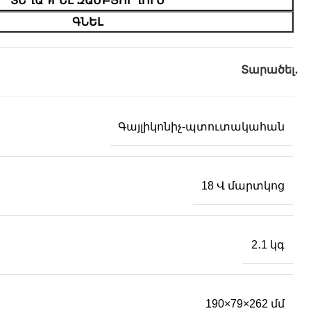
ՏԵՂԱԴՐԵԼ ԶԱՄԲՅՈՒՂՈՒՄ
ԳՆԵԼ
Տարածել․
Գայլիկոնիչ-պտուտակահան
18 Վ մարտկոց
2․1 կգ
190×79×262 մմ