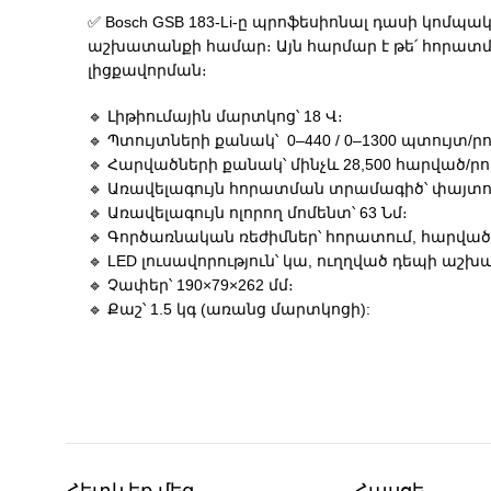
✅ Bosch GSB 183-Li-ը պրոֆեսիոնալ դասի կո
աշխատանքի համար։ Այն հարմար է թե՛ հորատմ
լիցքավորման։
🔹 Լիթիումային մարտկոց՝ 18 Վ։
🔹 Պտույտների քանակ՝ 0–440 / 0–1300 պտույտ/ր
🔹 Հարվածների քանակ՝ մինչև 28,500 հարված/ր
🔹 Առավելագույն հորատման տրամագիծ՝ փայտում
🔹 Առավելագույն ոլորող մոմենտ՝ 63 Նմ։
🔹 Գործառնական ռեժիմներ՝ հորատում, հարվա
🔹 LED լուսավորություն՝ կա, ուղղված դեպի ա
🔹 Չափեր՝ 190×79×262 մմ։
🔹 Քաշ՝ 1.5 կգ (առանց մարտկոցի):