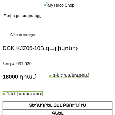
Click to enlarge
DCK KJZ05-10B գայլիկոնիչ
Կոդ #.
031-020
1-ն է խանութում
18000
1-ն է խանութում
ՏԵՂԱԴՐԵԼ ԶԱՄԲՅՈՒՂՈՒՄ
ԳՆԵԼ