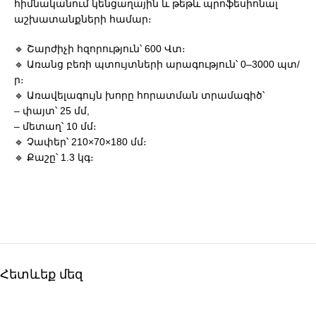
հիմնականում կենցաղային և թեթև պրոֆեսիոնալ
աշխատանքների համար։
🔹 Շարժիչի հզորություն՝ 600 Վտ։
🔹 Առանց բեռի պտույտների արագություն՝ 0–3000 պտ/
ր։
🔹 Առավելագույն խորը հորատման տրամագիծ՝
– փայտ՝ 25 մմ,
– մետաղ՝ 10 մմ։
🔹 Չափեր՝ 210×70×180 մմ։
🔹 Քաշը՝ 1.3 կգ։
Հետևեք մեզ