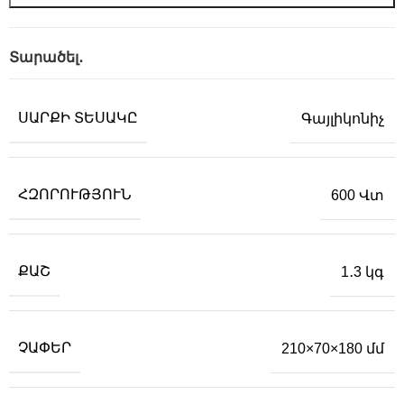
Տարածել․
ՍԱՐՔԻ ՏԵՍԱԿԸ
Գայլիկոնիչ
ՀԶՈՐՈՒԹՅՈՒՆ
600 Վտ
ՔԱՇ
1․3 կգ
ՉԱՓԵՐ
210×70×180 մմ