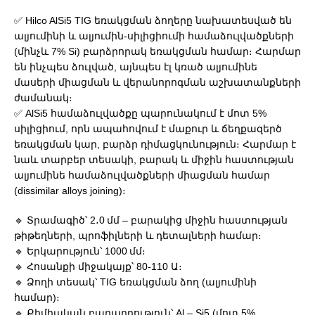
✅ Hilco AlSi5 TIG եռակցման ձողերը նախատեսված են
ալյումինի և ալյումին-սիլիցիումի համաձուլվածքների
(մինչև 7% Si) բարձրորակ եռակցման համար։ Հարմար
են ինչպես ձուլված, այնպես էլ կռած ալյումինե
մասերի միացման և վերանորոգման աշխատանքների
ժամանակ։
✅ AlSi5 համաձուլվածքը պարունակում է մոտ 5%
սիլիցիում, որն ապահովում է մաքուր և ճեղքազերծ
եռակցման կար, բարձր դիմացկունություն։ Հարմար է
նաև տարբեր տեսակի, բարակ և միջին հաստության
ալյումինե համաձուլվածքների միացման համար
(dissimilar alloys joining)։
🔹 Տրամագիծ՝ 2․0 մմ – բարակից միջին հաստության
թիթեղների, պրոֆիլների և դետալների համար։
🔹 Երկարություն՝ 1000 մմ։
🔹 Հոսանքի միջակայք՝ 80-110 Ա։
🔹 Ձողի տեսակ՝ TIG եռակցման ձող (ալյումինի
համար)։
🔹 Քիմիական բաղադրություն՝ Al – Si5 (մոտ 5%