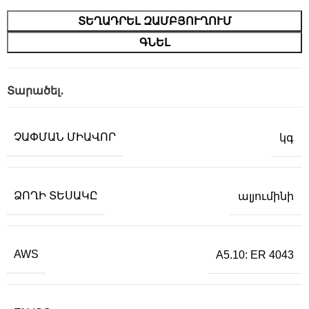
ՏԵՂԱԴՐԵԼ ԶԱՄԲՅՈՒՂՈՒՄ
ԳՆԵԼ
Տարածել․
ՉԱՓՄԱՆ ՄԻԱՎՈՐ
կգ
ՁՈՂԻ ՏԵՍԱԿԸ
ալյումինի
AWS
A5.10: ER 4043