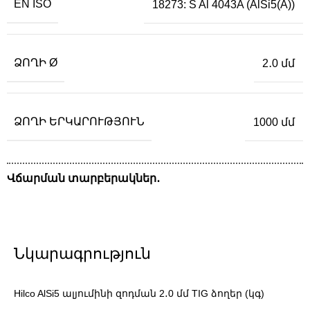
EN ISO
18273: S Al 4043A (AlSi5(A))
ՁՈՂԻ Ø
2․0 մմ
ՁՈՂԻ ԵՐԿԱՐՈՒԹՅՈՒՆ
1000 մմ
Վճարման տարբերակներ․
Նկարագրություն
Hilco AlSi5 ալյումինի զոդման 2․0 մմ TIG ձողեր (կգ)