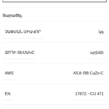
Տարածել․
ՉԱՓՄԱՆ ՄԻԱՎՈՐ
կգ
ՁՈՂԻ ՏԵՍԱԿԸ
պղնձի
AWS
A5.8: RB CuZn-C
EN
17672: ~CU 471