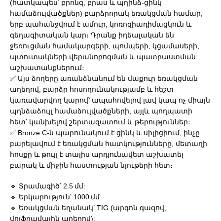
(հատկապես՝ բրոնզ, բրաս և պղինձ-ցինկ
համաձուլվածքներ) բարձրորակ եռակցման համար,
երբ պահանջվում է ամուր, կոռոզիադիմացկուն և
գեղագիտական կար։ Դրանք իդեալական են
ջեռուցման համակարգերի, պոմպերի, կցամասերի,
պտուտակների վերանորոգման և պատրաստման
աշխատանքներում։
✅ Այս ձողերը առանձնանում են մաքուր եռակցման
աղեղով, բարձր հոսողունակությամբ և հեշտ
կառավարվող կարով՝ ապահովելով լավ կապ ոչ միայն
պղնձաձույլ համաձուլվածքների, այլև պողպատի
հետ՝ կանխելով շերտազատում և թերություններ։
✅ Bronze C-ն պարունակում է ցինկ և սիլիցիում, ինչը
բարելավում է եռակցման հատկությունները, մետաղի
հոսքը և թույլ է տալիս արդյունավետ աշխատել
բարակ և միջին հաստության նյութերի հետ։
🔹 Տրամագիծ՝ 2.5 մմ:
🔹 Երկարություն՝ 1000 մմ:
🔹 Եռակցման եղանակ՝ TIG (արգոն գազով,
վոլֆրամային աղեղով):