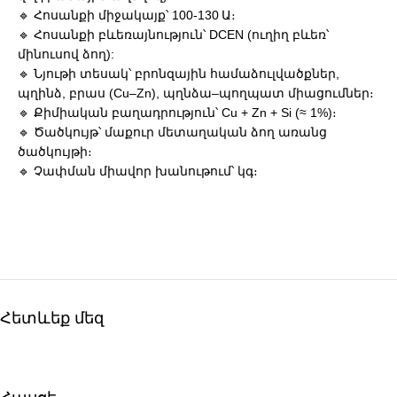
🔹 Հոսանքի միջակայք՝ 100-130 Ա։
🔹 Հոսանքի բևեռայնություն՝ DCEN (ուղիղ բևեռ՝
մինուսով ձող):
🔹 Նյութի տեսակ՝ բրոնզային համաձուլվածքներ,
պղինձ, բրաս (Cu–Zn), պղնձա–պողպատ միացումներ։
🔹 Քիմիական բաղադրություն՝ Cu + Zn + Si (≈ 1%)։
🔹 Ծածկույթ՝ մաքուր մետաղական ձող առանց
ծածկույթի։
🔹 Չափման միավոր խանութում՝ կգ։
Հետևեք մեզ