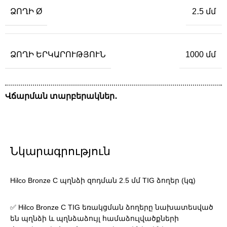
ՁՈՂԻ Ø
2․5 մմ
ՁՈՂԻ ԵՐԿԱՐՈՒԹՅՈՒՆ
1000 մմ
Վճարման տարբերակներ․
Նկարագրություն
Hilco Bronze C պղնձի զոդման 2.5 մմ TIG ձողեր (կգ)
✅ Hilco Bronze C TIG եռակցման ձողերը նախատեսված
են պղնձի և պղնձաձույլ համաձուլվածքների