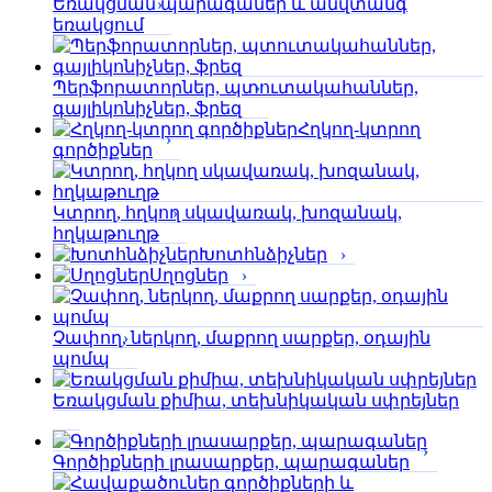
Եռակցման պարագաներ և անվտանգ
եռակցում
Պերֆորա­տորներ, պտուտակահաններ,
գայլիկոնիչներ, ֆրեզ
Հղկող-կտրող
գործիքներ
Կտրող, հղկող սկավառակ, խոզանակ,
հղկաթուղթ
Խոտհնձիչներ
Սղոցներ
Չափող, ներկող, մաքրող սարքեր, օդային
պոմպ
Եռակցման քիմիա, տեխնիկական սփրեյներ
Գործիքների լրասարքեր, պարագաներ