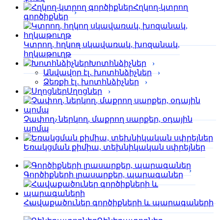
Հղկող-կտրող
գործիքներ
Կտրող, հղկող սկավառակ, խոզանակ,
հղկաթուղթ
Խոտհնձիչներ
Անվավոր էլ․ խոտհնձիչներ
Ձեռքի էլ․ խոտհնձիչներ
Սղոցներ
Չափող, ներկող, մաքրող սարքեր, օդային
պոմպ
Եռակցման քիմիա, տեխնիկական սփրեյներ
Գործիքների լրասարքեր, պարագաներ
Հավաքածուներ գործիքների և պարագաների