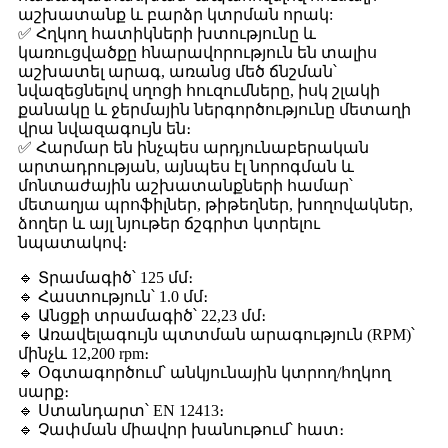
աշխատանք և բարձր կտրման որակ:
✅ Հղկող հատիկների խտությունը և
կառուցվածքը հնարավորություն են տալիս
աշխատել արագ, առանց մեծ ճնշման՝
նվազեցնելով սղոցի հուզումները, իսկ շլակի
քանակը և ջերմային ներգործությունը մետաղի
վրա նվազագույն են։
✅ Հարմար են ինչպես արդյունաբերական
արտադրության, այնպես էլ նորոգման և
մոնտաժային աշխատանքների համար՝
մետաղյա պրոֆիլներ, թիթեղներ, խողովակներ,
ձողեր և այլ նյութեր ճշգրիտ կտրելու
նպատակով։
🔹 Տրամագիծ՝ 125 մմ։
🔹 Հաստություն՝ 1.0 մմ։
🔹 Անցքի տրամագիծ՝ 22,23 մմ։
🔹 Առավելագույն պտտման արագություն (RPM)՝
մինչև 12,200 rpm։
🔹 Օգտագործում՝ անկյունային կտրող/հղկող
սարք։
🔹 Ստանդարտ՝ EN 12413։
🔹 Չափման միավոր խանութում՝ հատ։