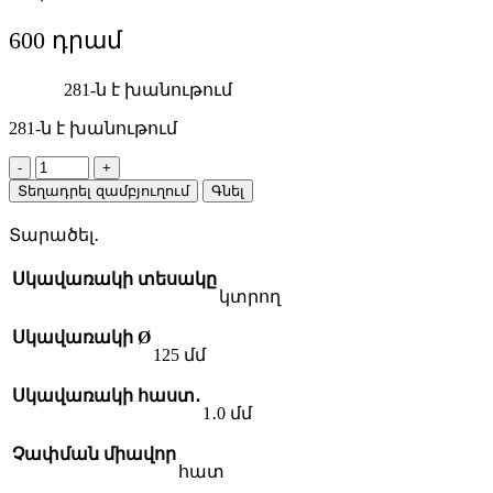
600
281-ն է խանութում
281-ն է խանութում
Hilco
Hildisc
Տեղադրել զամբյուղում
Գնել
41
կտրող
Տարածել․
սկավառակ
125x1.0x22,23
Սկավառակի տեսակը
quantity
կտրող
Սկավառակի Ø
125 մմ
Սկավառակի հաստ․
1․0 մմ
Չափման միավոր
հատ