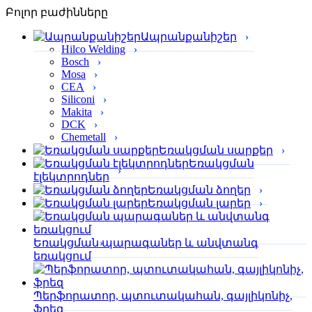
Բոլոր բաժինները
Ապրանքանիշեր
Hilco Welding
Bosch
Mosa
CEA
Siliconi
Makita
DCK
Chemetall
Եռակցման սարքեր
Եռակցման
էլեկտրոդներ
Եռակցման ձողեր
Եռակցման լարեր
Եռակցման պարագաներ և անվտանգ
եռակցում
Պերֆորա­տոր, պտուտակահան, գայլիկոնիչ,
ֆրեզ