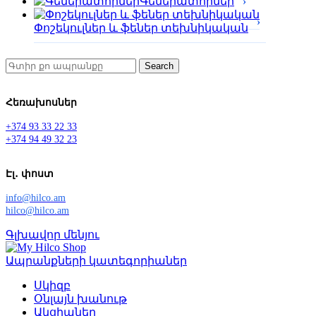
Գեներատորներ
Փոշեկուլներ և ֆեներ տեխնիկական
Search
Հեռախոսներ
+374 93 33 22 33
+374 94 49 32 23
Էլ․ փոստ
info@hilco.am
hilco@hilco.am
Գլխավոր մենյու
Ապրանքների կատեգորիաներ
Սկիզբ
Օնլայն խանութ
Ակցիաներ