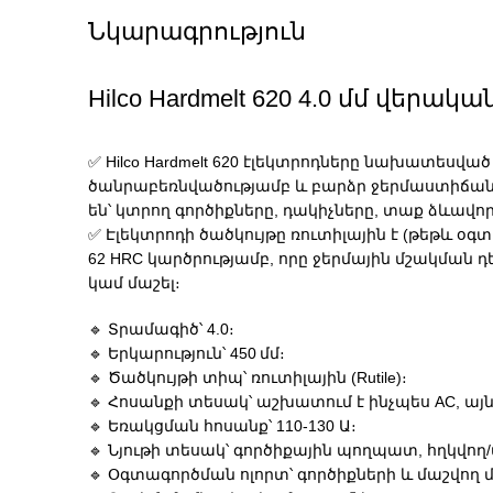
Նկարագրություն
Hilco Hardmelt 620 4.0 մմ վերակ
✅ Hilco Hardmelt 620 էլեկտրոդները նախատես
ծանրաբեռնվածությամբ և բարձր ջերմաստիճան
են՝ կտրող գործիքները, դակիչները, տաք ձևավ
✅ Էլեկտրոդի ծածկույթը ռուտիլային է (թեթև օգ
62 HRC կարծրությամբ, որը ջերմային մշակման դ
կամ մաշել։
🔹 Տրամագիծ՝ 4.0։
🔹 Երկարություն՝ 450 մմ։
🔹 Ծածկույթի տիպ՝ ռուտիլային (Rutile)։
🔹 Հոսանքի տեսակ՝ աշխատում է ինչպես AC, այն
🔹 Եռակցման հոսանք՝ 110-130 Ա։
🔹 Նյութի տեսակ՝ գործիքային պողպատ, հղկվո
🔹 Օգտագործման ոլորտ՝ գործիքների և մաշվող