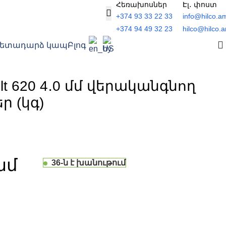
Հեռախոսներ
Էլ․ փոստ
+374 93 33 22 33
info@hilco.a
+374 94 49 32 23
hilco@hilco.
Հետադարձ կապ
Բլոգ
elt 620 4․0 մմ վերականգնող
ր (կգ)
36-ն է խանութում