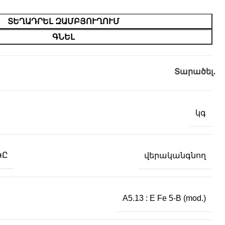
ՏԵՂԱԴՐԵԼ ԶԱՄԲՅՈՒՂՈՒՄ
ԳՆԵԼ
Տարածել․
կգ
ԿԸ
վերականգնող
A5.13 : E Fe 5-B (mod.)