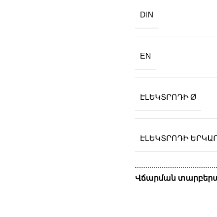
DIN
EN
ԷԼԵԿՏՐՈԴԻ Ø
ԷԼԵԿՏՐՈԴԻ ԵՐԿԱ
Վճարման տարբերա