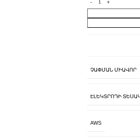
ՉԱՓՄԱՆ ՄԻԱՎՈՐ
ԷԼԵԿՏՐՈԴԻ ՏԵՍԱ
AWS