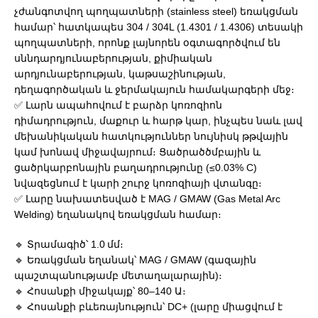
չժանգոտվող պողպատների (stainless steel) եռակցման
համար՝ հատկապես 304 / 304L (1.4301 / 1.4306) տեսակի
պողպատների, որոնք լայնորեն օգտագործվում են
սննդարդյունաբերության, քիմիական
արդյունաբերության, կաթսաշինության,
դեղագործական և ջերմակայուն համակարգերի մեջ։
✅ Լարն ապահովում է բարձր կոռոզիոն
դիմադրություն, մաքուր և հարթ կար, ինչպես նաև լավ
մեխանիկական հատկություններ նույնիսկ թթվային
կամ խոնավ միջավայրում։ Ցածրածծմբային և
ցածրկարբոնային բաղադրությունը (≤0.03% C)
նվազեցնում է կարի շուրջ կոռոզիայի վտանգը։
✅ Լարը նախատեսված է MAG / GMAW (Gas Metal Arc
Welding) եղանակով եռակցման համար։
🔹 Տրամագիծ՝ 1.0 մմ։
🔹 Եռակցման եղանակ՝ MAG / GMAW (գազային
պաշտպանությամբ մետաղալարային)։
🔹 Հոսանքի միջակայք՝ 80–140 Ա։
🔹 Հոսանքի բևեռայնություն՝ DC+ (լարը միացվում է