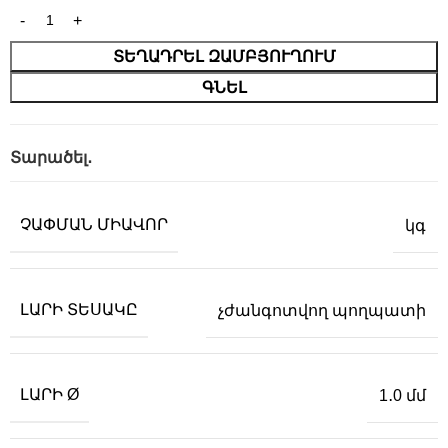
ՏԵՂԱԴՐԵԼ ԶԱՄԲՅՈՒՂՈՒՄ
ԳՆԵԼ
Տարածել․
ՉԱՓՄԱՆ ՄԻԱՎՈՐ
կգ
ԼԱՐԻ ՏԵՍԱԿԸ
չժանգոտվող պողպատի
ԼԱՐԻ Ø
1․0 մմ