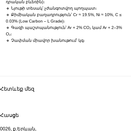
դրական բևեռին)։
🔹 Նյութի տեսակ՝ չժանգոտվող պողպատ։
🔹 Քիմիական բաղադրություն՝ Cr ≈ 19.5%, Ni ≈ 10%, C ≤
0.03% (Low Carbon – L Grade)։
🔹 Գազի պաշտպանություն՝ Ar + 2% CO₂ կամ Ar + 2–3%
O₂։
🔹 Չափման միավոր խանութում՝ կգ։
Հետևեք մեզ
Հասցե
0026, ք․Երևան,