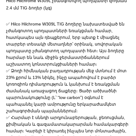
Hilco Hilchrome W309L չժանգոտվող պողպատի զոդման
2.4 մմ TIG ձողեր (կգ)
✅ Hilco Hilchrome W309L TIG ձողերը նախատեսված են
չժանգոտող պողպատների եռակցման համար,
հատկապես այն դեպքերում, երբ պետք է միացնել
տարբեր տեսակի մետաղներ՝ օրինակ, սովորական
պողպատը չժանգոտող պողպատի հետ։ Այս ձողերը
հարմար են նաև միջին ջերմաստիճաններում
աշխատող կոնստրուկցիաների համար։
✅ Ձողի հիմնական բաղադրության մեջ մտնում է մոտ
23% քրոմ և 13% նիկել, ինչը ապահովում է բարձր
կոռոզիոն դիմադրություն և կանխում է եռակցման
ժամանակ առաջացող ճաքերը։ Ցածր ածխածնի
պարունակությունը (L՝ “low carbon”) օգնում է
պահպանել կարի ամրությունը երկարաժամկետ
շահագործման պայմաններում։
✅ Հարմար է սննդի արդյունաբերության, ջեռուցման,
քիմիական և գազամատակարարման համակարգերի
համար։ Կարելի է կիրառել ինչպես նոր մոնտաժային,