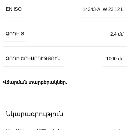
EN ISO
14343-A: W 23 12 L
ՁՈՂԻ Ø
2.4 մմ
ՁՈՂԻ ԵՐԿԱՐՈՒԹՅՈՒՆ
1000 մմ
Վճարման տարբերակներ․
Նկարագրություն