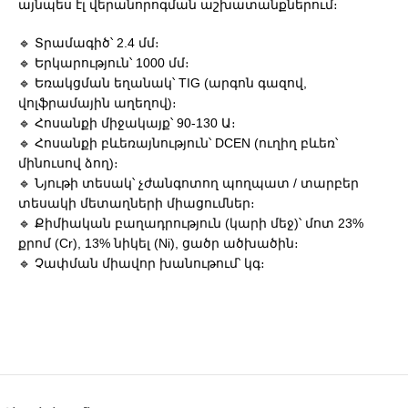
այնպես էլ վերանորոգման աշխատանքներում։
🔹 Տրամագիծ՝ 2.4 մմ։
🔹 Երկարություն՝ 1000 մմ։
🔹 Եռակցման եղանակ՝ TIG (արգոն գազով,
վոլֆրամային աղեղով)։
🔹 Հոսանքի միջակայք՝ 90-130 Ա։
🔹 Հոսանքի բևեռայնություն՝ DCEN (ուղիղ բևեռ՝
մինուսով ձող)։
🔹 Նյութի տեսակ՝ չժանգոտող պողպատ / տարբեր
տեսակի մետաղների միացումներ։
🔹 Քիմիական բաղադրություն (կարի մեջ)՝ մոտ 23%
քրոմ (Cr), 13% նիկել (Ni), ցածր ածխածին։
🔹 Չափման միավոր խանութում՝ կգ։