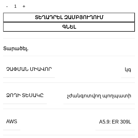
ՏԵՂԱԴՐԵԼ ԶԱՄԲՅՈՒՂՈՒՄ
ԳՆԵԼ
Տարածել․
ՉԱՓՄԱՆ ՄԻԱՎՈՐ
կգ
ՁՈՂԻ ՏԵՍԱԿԸ
չժանգոտվող պողպատի
AWS
A5.9: ER 309L