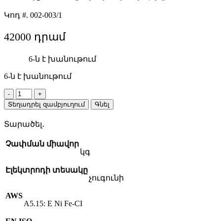
Կոդ #.
002-003/1
42000
6-ն է խանութում
6-ն է խանութում
Hilco
Nickel-
Տեղադրել զամբյուղում
Գնել
Iron
4․
Տարածել․
0
մմ
Չափման միավոր
չուգունի
կգ
եռակցման
էլեկտրոդներ
Էլեկտրոդի տեսակը
(կգ)
չուգունի
quantity
AWS
A5.15: E Ni Fe-CI