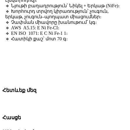
էլեկտրոդով)։
🔹 Նյութի բաղադրություն՝ Նիկել + Երկաթ (NiFe)։
🔹 Խորհուրդ տրվող կիրառություն՝ չուգուն,
երկաթ, չուգուն–պողպատ միացումներ։
🔹 Չափման միավորը խանութում՝ կգ։
🔹 AWS A5.15: E Ni Fe-CI։
🔹 EN ISO 1071: E C Ni Fe-1 1։
🔹 Հատիկի քաշ՝ մոտ 70 գ։
Հետևեք մեզ
Հասցե