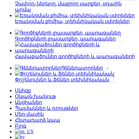
Չափող, ներկող, մաքրող սարքեր, օդային
պոմպ
Եռակցման քիմիա, տեխնիկական սփրեյներ
Գործիքների լրասարքեր, պարագաներ
Հավաքածուներ գործիքների և պարագաների
Գեներատորներ
Փոշեկուլներ և ֆեներ տեխնիկական
Սկիզբ
Օնլայն խանութ
Ակցիաներ
Պայմաններ և դրույթներ
Մեր մասին
Հետադարձ կապ
Բլոգ