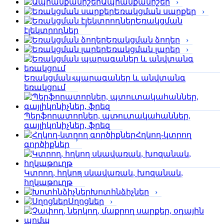
Ապրանքանիշեր
Եռակցման սարքեր
Եռակցման
էլեկտրոդներ
Եռակցման ձողեր
Եռակցման լարեր
Եռակցման պարագաներ և անվտանգ
եռակցում
Պերֆորա­տորներ, պտուտակահաններ,
գայլիկոնիչներ, ֆրեզ
Հղկող-կտրող
գործիքներ
Կտրող, հղկող սկավառակ, խոզանակ,
հղկաթուղթ
Խոտհնձիչներ
Սղոցներ