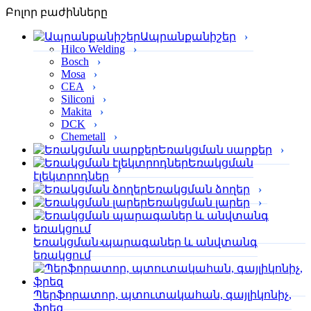
Բոլոր բաժինները
Ապրանքանիշեր
Hilco Welding
Bosch
Mosa
CEA
Siliconi
Makita
DCK
Chemetall
Եռակցման սարքեր
Եռակցման
էլեկտրոդներ
Եռակցման ձողեր
Եռակցման լարեր
Եռակցման պարագաներ և անվտանգ
եռակցում
Պերֆորա­տոր, պտուտակահան, գայլիկոնիչ,
ֆրեզ