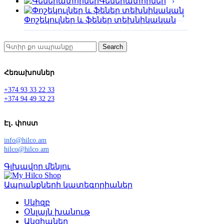
Գեներատորներ
Փոշեկուլներ և ֆեներ տեխնիկական
Search
Հեռախոսներ
+374 93 33 22 33
+374 94 49 32 23
Էլ․ փոստ
info@hilco.am
hilco@hilco.am
Գլխավոր մենյու
Ապրանքների կատեգորիաներ
Սկիզբ
Օնլայն խանութ
Ակցիաներ