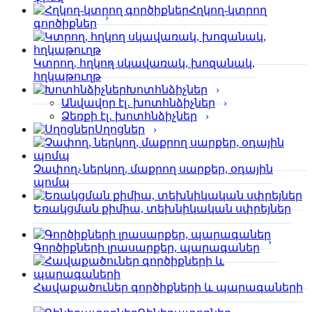
Հղկող-կտրող
գործիքներ
Կտրող, հղկող սկավառակ, խոզանակ,
հղկաթուղթ
Խոտհնձիչներ
Անվավոր էլ․ խոտհնձիչներ
Ձեռքի էլ․ խոտհնձիչներ
Սղոցներ
Չափող, ներկող, մաքրող սարքեր, օդային
պոմպ
Եռակցման քիմիա, տեխնիկական սփրեյներ
Գործիքների լրասարքեր, պարագաներ
Հավաքածուներ գործիքների և պարագաների