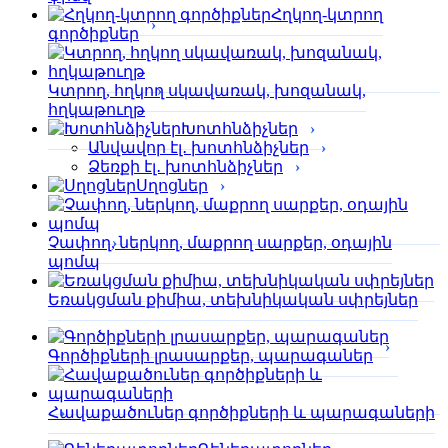
Հղկող-կտրող
գործիքներ
Կտրող, հղկող սկավառակ, խոզանակ,
հղկաթուղթ
Խոտհնձիչներ
Անվավոր էլ․ խոտհնձիչներ
Ձեռքի էլ․ խոտհնձիչներ
Սղոցներ
Չափող, ներկող, մաքրող սարքեր, օդային
պոմպ
Եռակցման քիմիա, տեխնիկական սփրեյներ
Գործիքների լրասարքեր, պարագաներ
Հավաքածուներ գործիքների և պարագաների