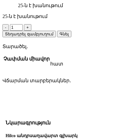
25-ն է խանութում
25-ն է խանութում
Hilco
անդրսաղավարտ
Տեղադրել զամբյուղում
Գնել
գլխարկ
quantity
Տարածել․
Չափման միավոր
հատ
Վճարման տարբերակներ․
Նկարագրություն
Hilco անդրսաղավարտ գլխարկ