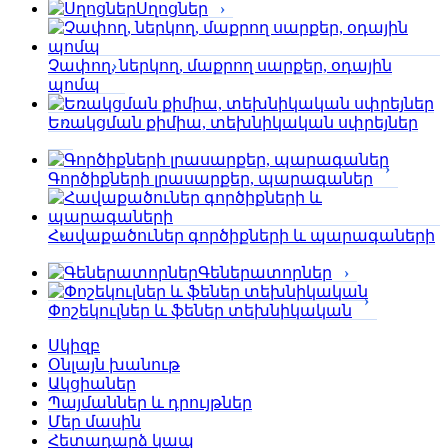
Սղոցներ
Չափող, ներկող, մաքրող սարքեր, օդային
պոմպ
Եռակցման քիմիա, տեխնիկական սփրեյներ
Գործիքների լրասարքեր, պարագաներ
Հավաքածուներ գործիքների և պարագաների
Գեներատորներ
Փոշեկուլներ և ֆեներ տեխնիկական
Սկիզբ
Օնլայն խանութ
Ակցիաներ
Պայմաններ և դրույթներ
Մեր մասին
Հետադարձ կապ