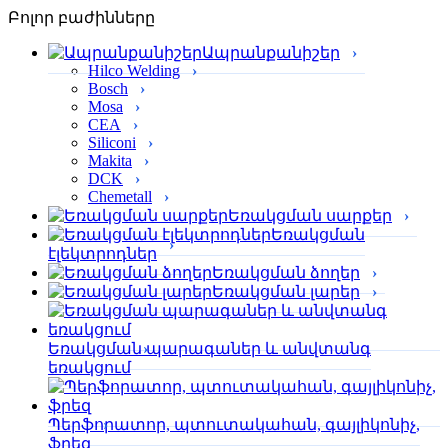
Բոլոր բաժինները
Ապրանքանիշեր
Hilco Welding
Bosch
Mosa
CEA
Siliconi
Makita
DCK
Chemetall
Եռակցման սարքեր
Եռակցման
էլեկտրոդներ
Եռակցման ձողեր
Եռակցման լարեր
Եռակցման պարագաներ և անվտանգ
եռակցում
Պերֆորա­տոր, պտուտակահան, գայլիկոնիչ,
ֆրեզ