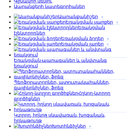
Գլխավոր մենյու
Ապրանքերի կատեգորիաներ
Ապրանքանիշեր
Եռակցման սարքեր
Եռակցման
էլեկտրոդներ
Եռակցման ձողեր
Եռակցման լարեր
Եռակցման պարագաներ և անվտանգ
եռակցում
Պերֆորա­տորներ, պտուտակահաններ,
գայլիկոնիչներ, ֆրեզ
Հղկող-կտրող
գործիքներ
Կտրող, հղկող սկավառակ, խոզանակ,
հղկաթուղթ
Խոտհնձիչներ