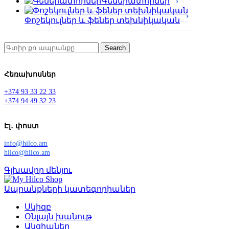
Գեներատորներ
Փոշեկուլներ և ֆեներ տեխնիկական
Search
Հեռախոսներ
+374 93 33 22 33
+374 94 49 32 23
Էլ․ փոստ
info@hilco.am
hilco@hilco.am
Գլխավոր մենյու
Ապրանքների կատեգորիաներ
Սկիզբ
Օնլայն խանութ
Ակցիաներ