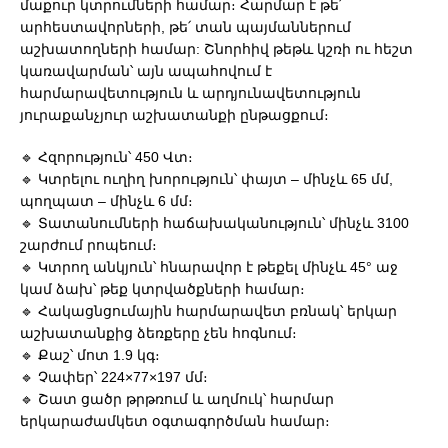
մաքուր կտրումների համար։ Հարմար է թե՛
արհեստավորների, թե՛ տան պայմաններում
աշխատողների համար: Շնորհիվ թեթև կշռի ու հեշտ
կառավարման՝ այն ապահովում է
հարմարավետություն և արդյունավետություն
յուրաքանչյուր աշխատանքի ընթացքում։
🔹 Հզորություն՝ 450 Վտ։
🔹 Կտրելու ուղիղ խորություն՝ փայտ – մինչև 65 մմ,
պողպատ – մինչև 6 մմ։
🔹 Տատանումների հաճախականություն՝ մինչև 3100
շարժում րոպեում։
🔹 Կտրող անկյուն՝ հնարավոր է թեքել մինչև 45° աջ
կամ ձախ՝ թեք կտրվածքների համար։
🔹 Հակացնցումային հարմարավետ բռնակ՝ երկար
աշխատանքից ձեռքերը չեն հոգնում։
🔹 Քաշ՝ մոտ 1.9 կգ։
🔹 Չափեր՝ 224×77×197 մմ։
🔹 Շատ ցածր թրթռում և աղմուկ՝ հարմար
երկարաժամկետ օգտագործման համար։