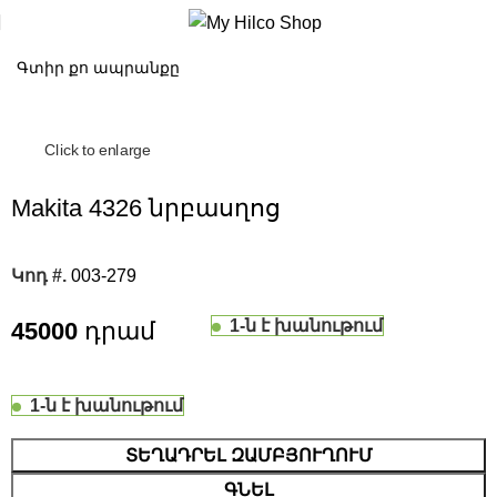
Click to enlarge
Makita 4326 նրբասղոց
Կոդ #.
003-279
1-ն է խանութում
45000
1-ն է խանութում
ՏԵՂԱԴՐԵԼ ԶԱՄԲՅՈՒՂՈՒՄ
ԳՆԵԼ