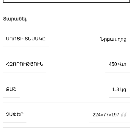
Տարածել․
ՍՂՈՑԻ ՏԵՍԱԿԸ
Նրբասղոց
ՀԶՈՐՈՒԹՅՈՒՆ
450 Վտ
ՔԱՇ
1․8 կգ
ՉԱՓԵՐ
224×77×197 մմ