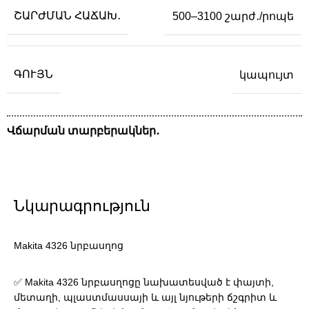
ՇԱՐԺՄԱՆ ՀԱՃԱԽ․
500–3100 շարժ․/րոպե
ԳՈՒՅՆ
կապույտ
Վճարման տարբերակներ․
Նկարագրություն
Makita 4326 նրբասղոց
✅ Makita 4326 նրբասղոցը նախատեսված է փայտի,
մետաղի, պլաստմասսայի և այլ նյութերի ճշգրիտ և