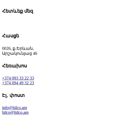
Հետևեք մեզ
Հասցե
0026, ք․Երևան,
Արշակունյաց 46
Հեռախոս
+374 093 33 22 33
+374 094 49 32 23
Էլ․ փոստ
info@hilco.am
hilco@hilco.am