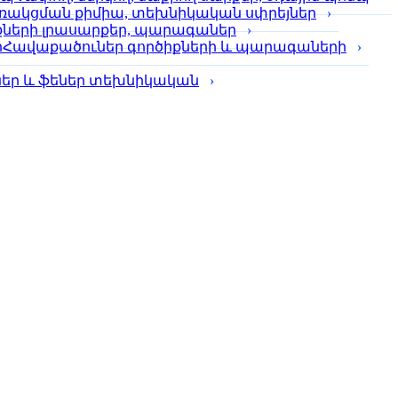
ռակցման քիմիա, տեխնիկական սփրեյներ
քների լրասարքեր, պարագաներ
Հավաքածուներ գործիքների և պարագաների
լներ և ֆեներ տեխնիկական