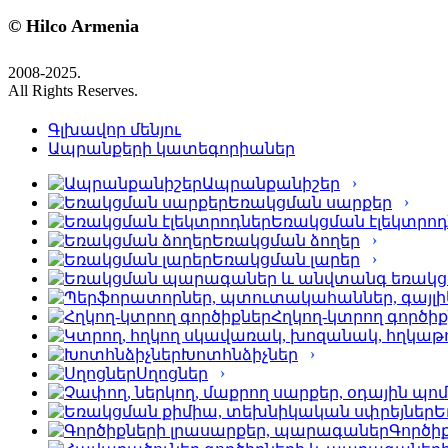
© Hilco Armenia
2008-2025.
All Rights Reserves.
Գլխավոր մենյու
Ապրանքերի կատեգորիաներ
Ապրանքանիշեր
Եռակցման սարքեր
Եռակցման էլեկտրոդ
Եռակցման ձողեր
Եռակցման լարեր
Հղկող-կտրող գործի
Խոտհնձիչներ
Սղոցներ
Ե
Գործի