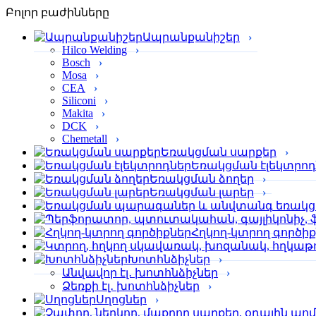
Բոլոր բաժինները
Ապրանքանիշեր
Hilco Welding
Bosch
Mosa
CEA
Siliconi
Makita
DCK
Chemetall
Եռակցման սարքեր
Եռակցման էլեկտրոդ
Եռակցման ձողեր
Եռակցման լարեր
Հղկող-կտրող գործի
Խոտհնձիչներ
Անվավոր էլ․ խոտհնձիչներ
Ձեռքի էլ․ խոտհնձիչներ
Սղոցներ