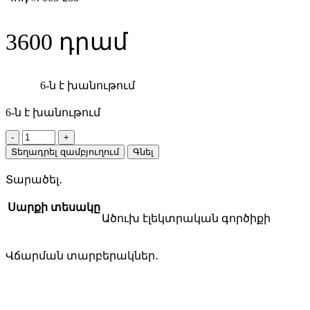
3600
6-ն է խանութում
6-ն է խանութում
Makita
CB
Տեղադրել զամբյուղում
Գնել
459
էլեկտրական
Տարածել․
գործիքի
ածուխ
Սարքի տեսակը
quantity
Ածուխ էլեկտրական գործիքի
Վճարման տարբերակներ․