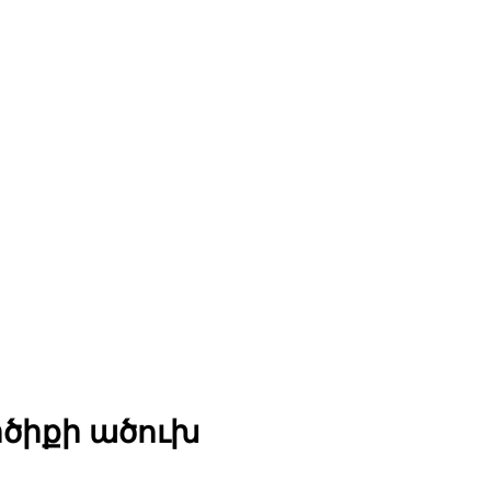
ործիքի ածուխ