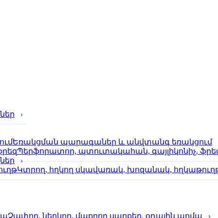
ներ
Եռակցման պարագաներ և անվտանգ եռակցում
Պերֆորա­տոր, պտուտակահան, գայլիկոնիչ, ֆրե
քներ
Կտրող, հղկող սկավառակ, խոզանակ, հղկաթուղ
Չափող, ներկող, մաքրող սարքեր, օդային պոմպ