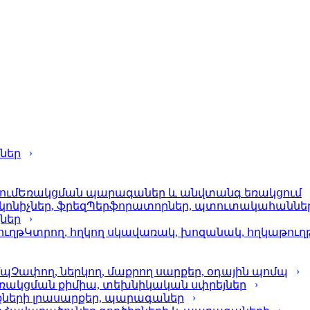
ներ
Եռակցման պարագաներ և անվտանգ եռակցում
Պերֆորա­տորներ, պտուտակահաններ, 
քներ
Կտրող, հղկող սկավառակ, խոզանակ, հղկաթուղ
Չափող, ներկող, մաքրող սարքեր, օդային պոմպ
ռակցման քիմիա, տեխնիկական սփրեյներ
քների լրասարքեր, պարագաներ