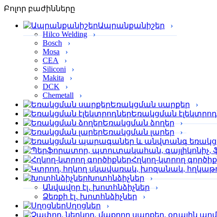
Բոլոր բաժինները
Ապրանքանիշեր
Hilco Welding
Bosch
Mosa
CEA
Siliconi
Makita
DCK
Chemetall
Եռակցման սարքեր
Եռակցման էլեկտրոդ
Եռակցման ձողեր
Եռակցման լարեր
Հղկող-կտրող գործի
Խոտհնձիչներ
Անվավոր էլ․ խոտհնձիչներ
Ձեռքի էլ․ խոտհնձիչներ
Սղոցներ