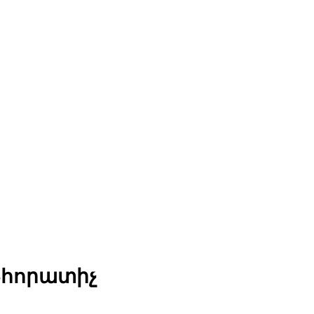
փ-հորատիչ