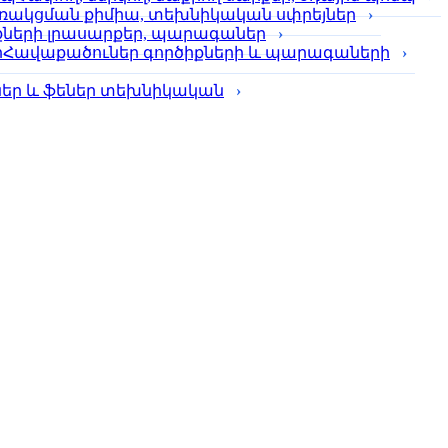
ռակցման քիմիա, տեխնիկական սփրեյներ
քների լրասարքեր, պարագաներ
Հավաքածուներ գործիքների և պարագաների
լներ և ֆեներ տեխնիկական