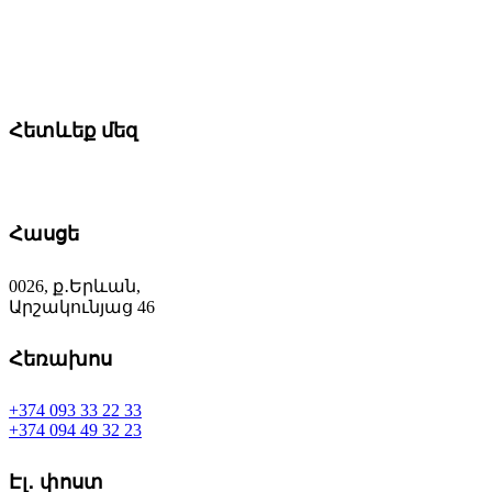
Հետևեք մեզ
Հասցե
0026, ք․Երևան,
Արշակունյաց 46
Հեռախոս
+374 093 33 22 33
+374 094 49 32 23
Էլ․ փոստ