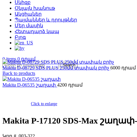
Սկիզբ
Օնլայն խանութ
Ակցիաներ
Պայմաններ և դրույթներ
Մեր մասին
Հետադարձ կապ
Բլոգ
0
items
0
Search
Makita D-08729 SDS PLUS 250մմ տափակ բրիչ
6000
Back to products
Makita D-06535 շաղափ
4200
Click to enlarge
Makita P-17120 SDS-Max շաղա
Կոդ #.
003-322