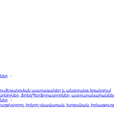
ներ
Եռակցման պարագաներ և անվտանգ եռակցում
Պերֆորա­տորներ, պտուտակահաններ, 
քներ
Կտրող, հղկող սկավառակ, խոզանակ, հղկաթուղ