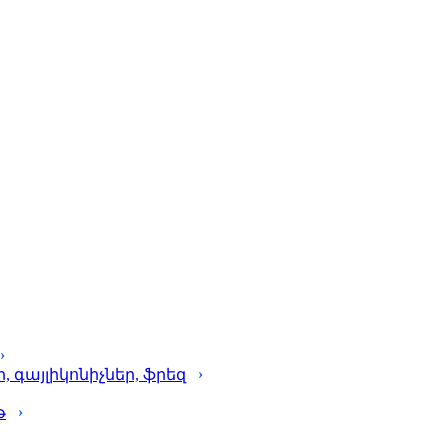
գայլիկոնիչներ, ֆրեզ
թ