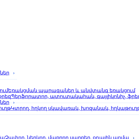
ներ
Եռակցման պարագաներ և անվտանգ եռակցում
Պերֆորա­տոր, պտուտակահան, գայլիկոնիչ, ֆրե
քներ
Կտրող, հղկող սկավառակ, խոզանակ, հղկաթուղ
Չափող, ներկող, մաքրող սարքեր, օդային պոմպ