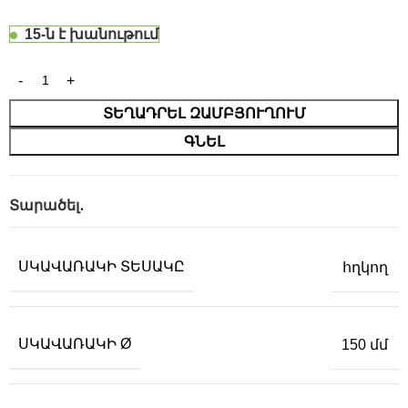
15-ն է խանութում
ՏԵՂԱԴՐԵԼ ԶԱՄԲՅՈՒՂՈՒՄ
ԳՆԵԼ
Տարածել․
ՍԿԱՎԱՌԱԿԻ ՏԵՍԱԿԸ
հղկող
ՍԿԱՎԱՌԱԿԻ Ø
150 մմ