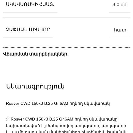
ՍԿԱՎԱՌԱԿԻ ՀԱՍՏ․
3․0 մմ
ՉԱՓՄԱՆ ՄԻԱՎՈՐ
հատ
Վճարման տարբերակներ․
Նկարագրություն
Rosver CWD 150x3 B.25 Gr.6AM հղկող սկավառակ
✅ Rosver CWD 150×3 B.25 Gr.6AM հղկող սկավառակը
նախատեսված է չժանգոտվող պողպատի, պողպատի
և այլ մետաղական մակերեսների ինտենսիվ մշակման