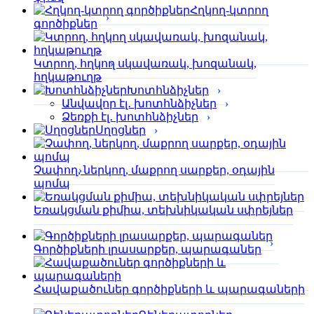
Հղկող-կտրող
գործիքներ
Կտրող, հղկող սկավառակ, խոզանակ,
հղկաթուղթ
Խոտհնձիչներ
Անվավոր էլ․ խոտհնձիչներ
Ձեռքի էլ․ խոտհնձիչներ
Սղոցներ
Չափող, ներկող, մաքրող սարքեր, օդային
պոմպ
Եռակցման քիմիա, տեխնիկական սփրեյներ
Գործիքների լրասարքեր, պարագաներ
Հավաքածուներ գործիքների և պարագաների