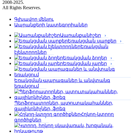
2008-2025.
All Rights Reserves.
Գլխավոր մենյու
Ապրանքերի կատեգորիաներ
Ապրանքանիշեր
Եռակցման սարքեր
Եռակցման
էլեկտրոդներ
Եռակցման ձողեր
Եռակցման լարեր
Եռակցման պարագաներ և անվտանգ
եռակցում
Պերֆորա­տորներ, պտուտակահաններ,
գայլիկոնիչներ, ֆրեզ
Հղկող-կտրող
գործիքներ