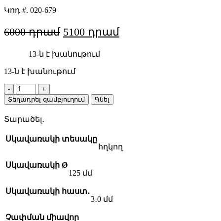
Կոդ #.
020-679
Original
Current
6000
5100
price
price
13-ն է խանութում
was:
is:
6000 AMD.
5100 AMD.
13-ն է խանութում
Rosver
CWS
Տեղադրել զամբյուղում
Գնել
125×3×22
3SF
Տարածել․
հղկող
սկավառակ
Սկավառակի տեսակը
quantity
հղկող
Սկավառակի Ø
125 մմ
Սկավառակի հաստ․
3․0 մմ
Չափման միավոր