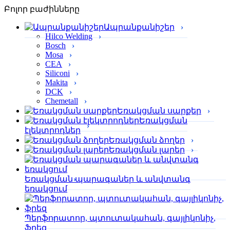
Բոլոր բաժինները
Ապրանքանիշեր
Hilco Welding
Bosch
Mosa
CEA
Siliconi
Makita
DCK
Chemetall
Եռակցման սարքեր
Եռակցման
էլեկտրոդներ
Եռակցման ձողեր
Եռակցման լարեր
Եռակցման պարագաներ և անվտանգ
եռակցում
Պերֆորա­տոր, պտուտակահան, գայլիկոնիչ,
ֆրեզ