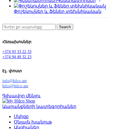
Գեներատորներ
Փոշեկուլներ և ֆեներ տեխնիկական
Search
Հեռախոսներ
+374 93 33 22 33
+374 94 49 32 23
Էլ․ փոստ
info@hilco.am
hilco@hilco.am
Գլխավոր մենյու
Ապրանքների կատեգորիաներ
Սկիզբ
Օնլայն խանութ
Ակցիաներ