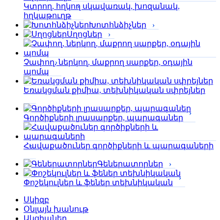
Կտրող, հղկող սկավառակ, խոզանակ,
հղկաթուղթ
Խոտհնձիչներ
Սղոցներ
Չափող, ներկող, մաքրող սարքեր, օդային
պոմպ
Եռակցման քիմիա, տեխնիկական սփրեյներ
Գործիքների լրասարքեր, պարագաներ
Հավաքածուներ գործիքների և պարագաների
Գեներատորներ
Փոշեկուլներ և ֆեներ տեխնիկական
Սկիզբ
Օնլայն խանութ
Ակցիաներ