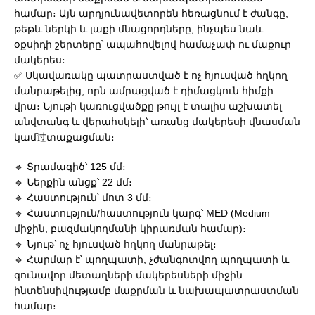
համար։ Այն արդյունավետորեն հեռացնում է ժանգը,
թեթև ներկի և լաքի մնացորդները, ինչպես նաև
օքսիդի շերտերը՝ ապահովելով համաչափ ու մաքուր
մակերես։
✅ Սկավառակը պատրաստված է ոչ հյուսված հղկող
մանրաթելից, որն ամրացված է դիմացկուն հիմքի
վրա։ Նյութի կառուցվածքը թույլ է տալիս աշխատել
անվտանգ և վերահսկելի՝ առանց մակերեսի վնասման
կամ过տաքացման։
🔹 Տրամագիծ՝ 125 մմ։
🔹 Ներքին անցք՝ 22 մմ։
🔹 Հաստություն՝ մոտ 3 մմ։
🔹 Հաստություն/հաստություն կարգ՝ MED (Medium –
միջին, բազմակողմանի կիրառման համար)։
🔹 Նյութ՝ ոչ հյուսված հղկող մանրաթել։
🔹 Հարմար է՝ պողպատի, չժանգոտվող պողպատի և
գունավոր մետաղների մակերեսների միջին
ինտենսիվությամբ մաքրման և նախապատրաստման
համար։