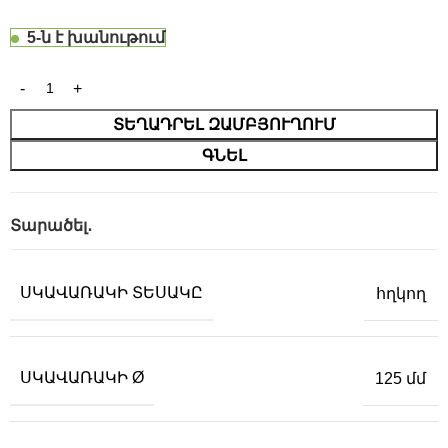
5-ն է խանութում
ՏԵՂԱԴՐԵԼ ԶԱՄԲՅՈՒՂՈՒՄ
ԳՆԵԼ
Տարածել․
ՍԿԱՎԱՌԱԿԻ ՏԵՍԱԿԸ
հղկող
ՍԿԱՎԱՌԱԿԻ Ø
125 մմ