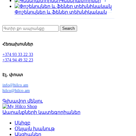
Գեներատորներ
Փոշեկուլներ և ֆեներ տեխնիկական
Search
Հեռախոսներ
+374 93 33 22 33
+374 94 49 32 23
Էլ․ փոստ
info@hilco.am
hilco@hilco.am
Գլխավոր մենյու
Ապրանքների կատեգորիաներ
Սկիզբ
Օնլայն խանութ
Ակցիաներ