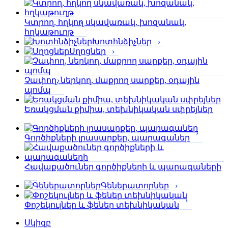
Կտրող, հղկող սկավառակ, խոզանակ,
հղկաթուղթ
Խոտհնձիչներ
Սղոցներ
Չափող, ներկող, մաքրող սարքեր, օդային
պոմպ
Եռակցման քիմիա, տեխնիկական սփրեյներ
Գործիքների լրասարքեր, պարագաներ
Հավաքածուներ գործիքների և պարագաների
Գեներատորներ
Փոշեկուլներ և ֆեներ տեխնիկական
Սկիզբ