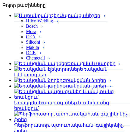
Բոլոր բաժինները
Ապրանքանիշեր
Hilco Welding
Bosch
Mosa
CEA
Siliconi
Makita
DCK
Chemetall
Եռակցման սարքեր
Եռակցման
էլեկտրոդներ
Եռակցման ձողեր
Եռակցման լարեր
Եռակցման պարագաներ և անվտանգ
եռակցում
Պերֆորա­տոր, պտուտակահան, գայլիկոնիչ,
ֆրեզ