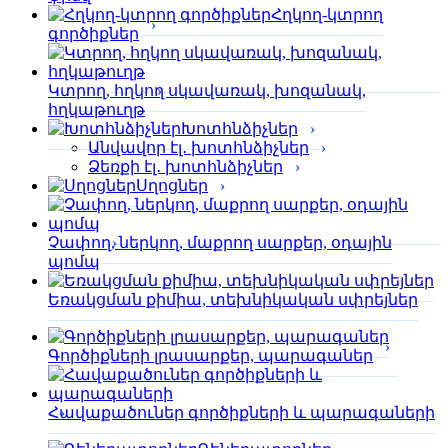
Հղկող-կտրող
գործիքներ
Կտրող, հղկող սկավառակ, խոզանակ,
հղկաթուղթ
Խոտհնձիչներ
Անվավոր էլ․ խոտհնձիչներ
Ձեռքի էլ․ խոտհնձիչներ
Սղոցներ
Չափող, ներկող, մաքրող սարքեր, օդային
պոմպ
Եռակցման քիմիա, տեխնիկական սփրեյներ
Գործիքների լրասարքեր, պարագաներ
Հավաքածուներ գործիքների և պարագաների