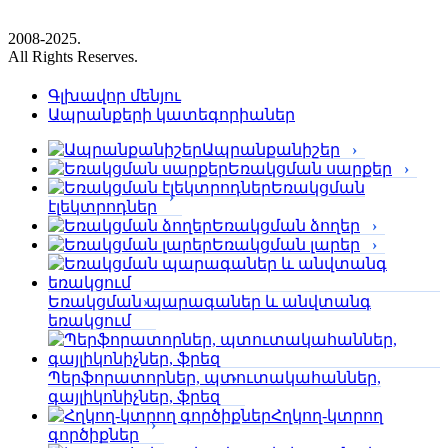
2008-2025.
All Rights Reserves.
Գլխավոր մենյու
Ապրանքերի կատեգորիաներ
Ապրանքանիշեր
Եռակցման սարքեր
Եռակցման
էլեկտրոդներ
Եռակցման ձողեր
Եռակցման լարեր
Եռակցման պարագաներ և անվտանգ
եռակցում
Պերֆորա­տորներ, պտուտակահաններ,
գայլիկոնիչներ, ֆրեզ
Հղկող-կտրող
գործիքներ