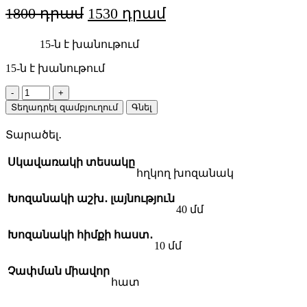
Original
Current
1800
1530
price
price
15-ն է խանութում
was:
is:
1800 AMD.
1530 AMD.
15-ն է խանութում
Rosver
SGO4010I
Տեղադրել զամբյուղում
Գնել
հղկող
խոզանակ
Տարածել․
quantity
Սկավառակի տեսակը
հղկող խոզանակ
Խոզանակի աշխ․ լայնություն
40 մմ
Խոզանակի հիմքի հաստ․
10 մմ
Չափման միավոր
հատ