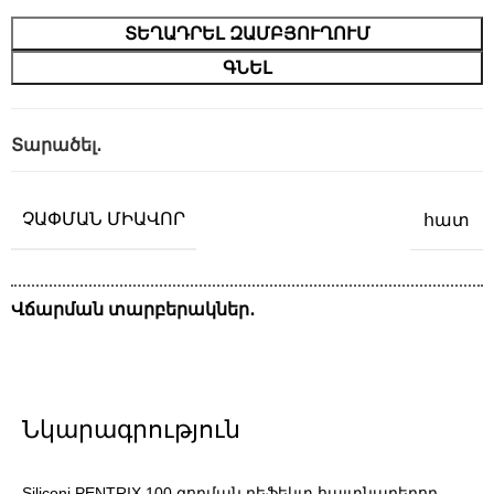
ՏԵՂԱԴՐԵԼ ԶԱՄԲՅՈՒՂՈՒՄ
ԳՆԵԼ
Տարածել․
ՉԱՓՄԱՆ ՄԻԱՎՈՐ
հատ
Վճարման տարբերակներ․
Նկարագրություն
Siliconi PENTRIX 100 զոդման դեֆեկտ հայտնաբերող