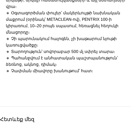
երկաթի, նիկելի համաձուլվածքների և այլ մետաղների
վրա։
🔹 Օգտագործման փուլեր՝ մակերևույթի նախնական
մաքրում (օրինակ՝ METACLEAN-ով), PENTRIX 100-ի
կիրառում, 10–20 րոպե սպասում, հեռացնել հեղուկի
մնացորդը։
🔹 Չի պարունակում հալոգեն, չի խաթարում նյութի
կառուցվածքը։
🔹 Տարողություն՝ սովորաբար 500 մլ սփրեյ տարա։
🔹 Պահանջվում է անհատական պաշտպանություն՝
ձեռնոց, ակնոց, դիմակ։
🔹 Չափման միավորը խանութում՝ հատ։
Հետևեք մեզ