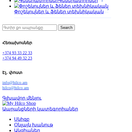
Գեներատորներ
Փոշեկուլներ և ֆեներ տեխնիկական
Search
Հեռախոսներ
+374 93 33 22 33
+374 94 49 32 23
Էլ․ փոստ
info@hilco.am
hilco@hilco.am
Գլխավոր մենյու
Ապրանքների կատեգորիաներ
Սկիզբ
Օնլայն խանութ
Ակցիաներ