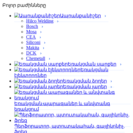
Բոլոր բաժինները
Ապրանքանիշեր
Hilco Welding
Bosch
Mosa
CEA
Siliconi
Makita
DCK
Chemetall
Եռակցման սարքեր
Եռակցման
էլեկտրոդներ
Եռակցման ձողեր
Եռակցման լարեր
Եռակցման պարագաներ և անվտանգ
եռակցում
Պերֆորա­տոր, պտուտակահան, գայլիկոնիչ,
ֆրեզ