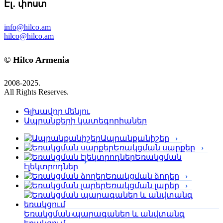
Էլ․ փոստ
info@hilco.am
hilco@hilco.am
© Hilco Armenia
2008-2025.
All Rights Reserves.
Գլխավոր մենյու
Ապրանքերի կատեգորիաներ
Ապրանքանիշեր
Եռակցման սարքեր
Եռակցման
էլեկտրոդներ
Եռակցման ձողեր
Եռակցման լարեր
Եռակցման պարագաներ և անվտանգ