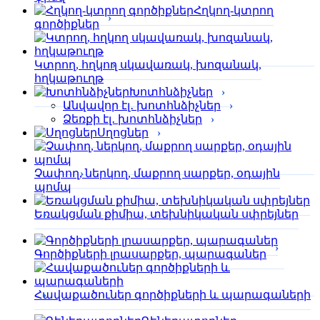
Հղկող-կտրող
գործիքներ
Կտրող, հղկող սկավառակ, խոզանակ,
հղկաթուղթ
Խոտհնձիչներ
Անվավոր էլ․ խոտհնձիչներ
Ձեռքի էլ․ խոտհնձիչներ
Սղոցներ
Չափող, ներկող, մաքրող սարքեր, օդային
պոմպ
Եռակցման քիմիա, տեխնիկական սփրեյներ
Գործիքների լրասարքեր, պարագաներ
Հավաքածուներ գործիքների և պարագաների