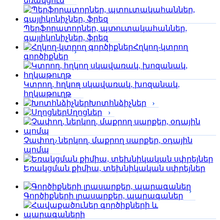
եռակցում
Պերֆորա­տորներ, պտուտակահաններ,
գայլիկոնիչներ, ֆրեզ
Հղկող-կտրող
գործիքներ
Կտրող, հղկող սկավառակ, խոզանակ,
հղկաթուղթ
Խոտհնձիչներ
Սղոցներ
Չափող, ներկող, մաքրող սարքեր, օդային
պոմպ
Եռակցման քիմիա, տեխնիկական սփրեյներ
Գործիքների լրասարքեր, պարագաներ