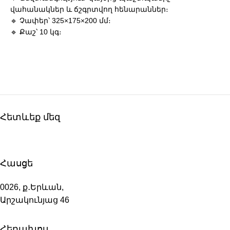
վահանակներ և ճշգրտվող հենարաններ։
🔹 Չափեր՝ 325×175×200 մմ։
🔹 Քաշ՝ 10 կգ։
Հետևեք մեզ
Հասցե
0026, ք․Երևան,
Արշակունյաց 46
Հեռախոս