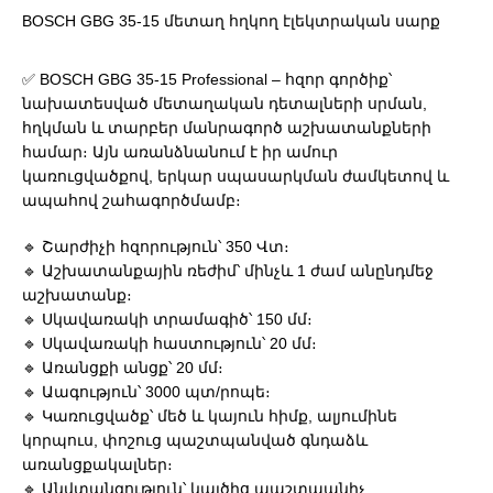
BOSCH GBG 35-15 մետաղ հղկող էլեկտրական սարք
✅ BOSCH GBG 35-15 Professional – հզոր գործիք՝
նախատեսված մետաղական դետալների սրման,
հղկման և տարբեր մանրագործ աշխատանքների
համար։ Այն առանձնանում է իր ամուր
կառուցվածքով, երկար սպասարկման ժամկետով և
ապահով շահագործմամբ։
🔹 Շարժիչի հզորություն՝ 350 Վտ։
🔹 Աշխատանքային ռեժիմ՝ մինչև 1 ժամ անընդմեջ
աշխատանք։
🔹 Սկավառակի տրամագիծ՝ 150 մմ։
🔹 Սկավառակի հաստություն՝ 20 մմ։
🔹 Առանցքի անցք՝ 20 մմ։
🔹 Աագություն՝ 3000 պտ/րոպե։
🔹 Կառուցվածք՝ մեծ և կայուն հիմք, ալյումինե
կորպուս, փոշուց պաշտպանված գնդաձև
առանցքակալներ։
🔹 Անվտանգություն՝ կայծից պաշտպանիչ