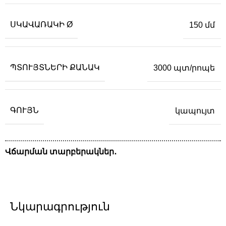
ՍԿԱՎԱՌԱԿԻ Ø
150 մմ
ՊՏՈՒՅՏՆԵՐԻ ՔԱՆԱԿ
3000 պտ/րոպե
ԳՈՒՅՆ
կապույտ
Վճարման տարբերակներ․
Նկարագրություն