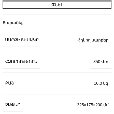
ԳՆԵԼ
Տարածել․
ՍԱՐՔԻ ՏԵՍԱԿԸ
Հղկող սարքեր
ՀԶՈՐՈՒԹՅՈՒՆ
350 Վտ
ՔԱՇ
10․0 կգ
ՉԱՓԵՐ
325×175×200 մմ