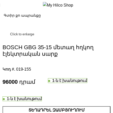
Click to enlarge
BOSCH GBG 35-15 մետաղ հղկող
էլեկտրական սարք
Կոդ #.
019-155
1-ն է խանութում
96000
1-ն է խանութում
ՏԵՂԱԴՐԵԼ ԶԱՄԲՅՈՒՂՈՒՄ