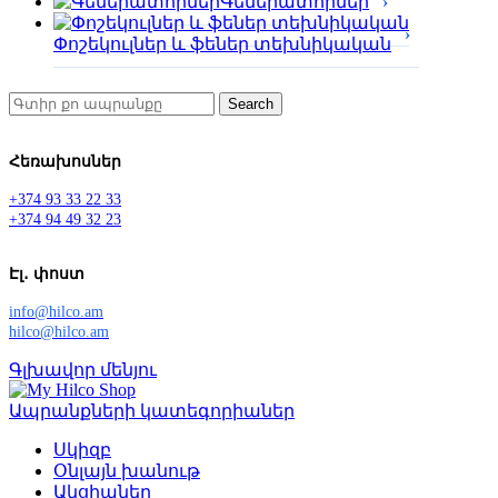
Գեներատորներ
Փոշեկուլներ և ֆեներ տեխնիկական
Search
Հեռախոսներ
+374 93 33 22 33
+374 94 49 32 23
Էլ․ փոստ
info@hilco.am
hilco@hilco.am
Գլխավոր մենյու
Ապրանքների կատեգորիաներ
Սկիզբ
Օնլայն խանութ
Ակցիաներ