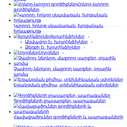
Հղկող-կտրող
գործիքներ
Կտրող, հղկող սկավառակ, խոզանակ,
հղկաթուղթ
Խոտհնձիչներ
Անվավոր էլ․ խոտհնձիչներ
Ձեռքի էլ․ խոտհնձիչներ
Սղոցներ
Չափող, ներկող, մաքրող սարքեր, օդային
պոմպ
Եռակցման քիմիա, տեխնիկական սփրեյներ
Գործիքների լրասարքեր, պարագաներ
Հավաքածուներ գործիքների և պարագաների