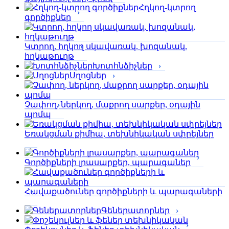
Հղկող-կտրող
գործիքներ
Կտրող, հղկող սկավառակ, խոզանակ,
հղկաթուղթ
Խոտհնձիչներ
Սղոցներ
Չափող, ներկող, մաքրող սարքեր, օդային
պոմպ
Եռակցման քիմիա, տեխնիկական սփրեյներ
Գործիքների լրասարքեր, պարագաներ
Հավաքածուներ գործիքների և պարագաների
Գեներատորներ