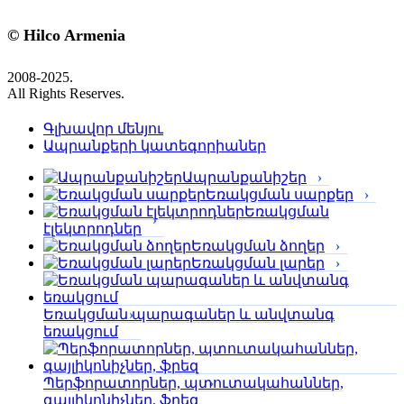
© Hilco Armenia
2008-2025.
All Rights Reserves.
Գլխավոր մենյու
Ապրանքերի կատեգորիաներ
Ապրանքանիշեր
Եռակցման սարքեր
Եռակցման
էլեկտրոդներ
Եռակցման ձողեր
Եռակցման լարեր
Եռակցման պարագաներ և անվտանգ
եռակցում
Պերֆորա­տորներ, պտուտակահաններ,
գայլիկոնիչներ, ֆրեզ