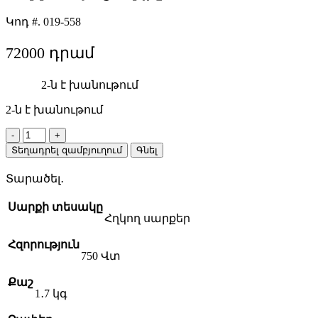
Կոդ #.
019-558
72000
2-ն է խանութում
2-ն է խանութում
BOSCH
GGS
Տեղադրել զամբյուղում
Գնել
30
LS
Տարածել․
էլեկտրական
ուղղահայաց
Սարքի տեսակը
հղկիչ
Հղկող սարքեր
quantity
Հզորություն
750 Վտ
Քաշ
1․7 կգ