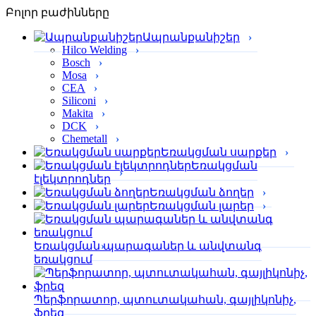
Բոլոր բաժինները
Ապրանքանիշեր
Hilco Welding
Bosch
Mosa
CEA
Siliconi
Makita
DCK
Chemetall
Եռակցման սարքեր
Եռակցման
էլեկտրոդներ
Եռակցման ձողեր
Եռակցման լարեր
Եռակցման պարագաներ և անվտանգ
եռակցում
Պերֆորա­տոր, պտուտակահան, գայլիկոնիչ,
ֆրեզ